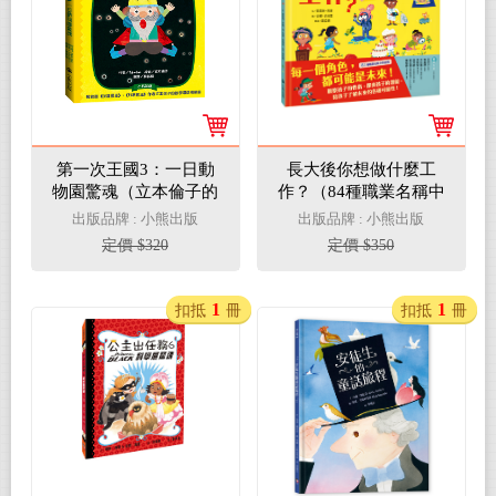
第一次王國3：一日動
長大後你想做什麼工
物園驚魂（立本倫子的
作？（84種職業名稱中
數學唱遊橋梁書）
英對照）
出版品牌 : 小熊出版
出版品牌 : 小熊出版
定價 $320
定價 $350
1
1
扣抵
冊
扣抵
冊