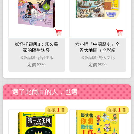
妖怪托顧所II：④久藏
六小喵「中國歷史」全
家的陌生訪客
景大地圖（全彩精
裝）：附【歷史喵劇
出版品牌 : 步步出版
出版品牌 : 野人文化
場】全彩導讀別冊
定價 $350
定價 $990
選了此商品的人，也選
1
1
扣抵
冊
扣抵
冊