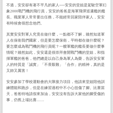
不過，安安卻有著不平凡的家人──安安的堂姐是駕駛空軍幻
象2000戰鬥機的飛行員，安安的爸爸是海軍飛彈巡邏艦的艦
長。職業軍人常常要出任務，不能經常回家陪伴家人，安安
有時候會很想念他們。
其實安安對軍人究竟在做什麼，一點都不了解，雖然知道軍
人在保衛我們國家，但是要怎麼保衛，平時都在做什麼呢？
要怎麼成為戰鬥機的飛行員呢？一艘軍艦的艦長要做什麼事
情呢？雖然如此，安安還是很崇拜會開戰鬥機的堂姐，和指
揮軍艦的爸爸，他們總是以自己身為軍人為榮，告訴安安軍
人的特質是「誠實」「不畏艱難」「合作」的精神，真的是
又帥又厲害！
安安參加了學校運動會的大隊接力項目，他請來堂姐陪他訓
練體能和跑步，但是在練習過程中不小心扭傷了腳。比賽當
天，爸爸特地請假來加油，安安沒有告訴大家他的腳受傷的
事，仍舊上場比賽……