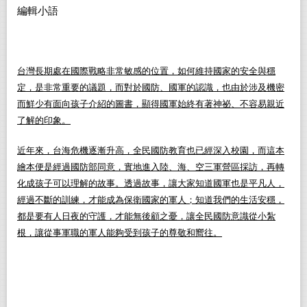
編輯小語
台灣長期處在國際戰略非常敏感的位置，如何維持國家的安全與穩
定，是非常重要的議題，而對於國防、國軍的認識，也由於涉及機密
而鮮少有面向孩子介紹的圖書，顯得國軍始終有著神祕、不容易親近
了解的印象。
近年來，台海危機逐漸升高，全民國防教育也已經深入校園，而這本
繪本便是經過國防部同意，實地進入陸、海、空三軍營區採訪，再轉
化成孩子可以理解的故事。透過故事，讓大家知道國軍也是平凡人，
經過不斷的訓練，才能成為保衛國家的軍人；知道我們的生活安穩，
都是要有人日夜的守護，才能無後顧之憂，讓全民國防意識從小紮
根，讓從事軍職的軍人能夠受到孩子的尊敬和嚮往。