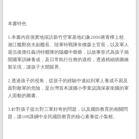
本書特色
1.本書內容係實地採訪新竹空軍基地幻象2000蔣青樺上校、
湘江艦鄭堯夫副艦長、陸軍特戰隊朱榤森士官長，以及軍人
退伍後擔任義消特艘隊的陽繼中爺爺，以故事形式為孩子揭
開國軍訓練養成，及日常執行任務的過程，透過精細插圖繪
製呈現，讓孩子大開眼界。
2.透過孩子的視角，從孩子的經驗中連結到軍人養成不易及
面對敵軍的危險，是台灣首本讓國小學童認識保家衛國的軍
人面貌的圖書。
3.針對孩子提出對三軍好奇的問題，以及國防教育的相關問
題，讓108課綱中全民國防教育的核心素養從小紮根。