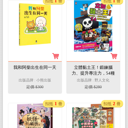
1
1
扣抵
冊
扣抵
冊
我和阿柴出生在同一天
立體黏土王！鍛鍊腦
力、提升專注力，54種
創意黏土遊戲
出版品牌 : 小熊出版
出版品牌 : 野人文化
定價 $300
定價 $280
1
2
扣抵
冊
扣抵
冊