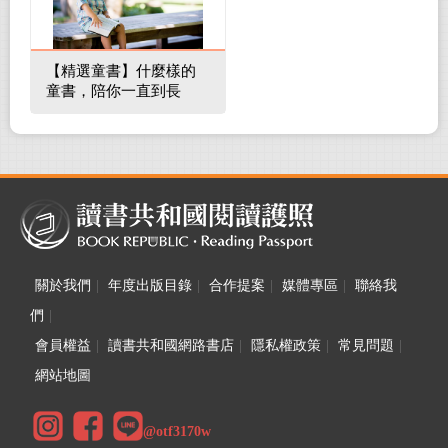
【精選童書】什麼樣的
童書，陪你一直到長
大！
關於我們
|
年度出版目錄
|
合作提案
|
媒體專區
|
聯絡我
們
|
會員權益
|
讀書共和國網路書店
|
隱私權政策
|
常見問題
|
網站地圖
@otf3170w