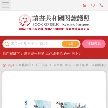
關於我們
近期新書
書籍搜尋
進階搜尋
主題閱讀
熱門關鍵字：
歷史是一群喵
工作細胞
以色列
吉卜力
出版專區
首頁
> 書籍搜尋 >
親子共享
>
圖畫書 / 繪本
> 孩子的第一本認識軍人
會員專屬
繪本：守護台灣領土的海空英雄
會員儲值方案