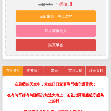
折扣1冊
定價 $380
/
儲值會員，馬上選領
加入儲值會員
購買單書
內容簡介
作者簡介
書摘
書籍目錄
詳細資料
在蔚藍的天空中，堂姐日日駕著戰鬥機守護著我；
在有時平靜有時險惡的無邊大海上，爸爸指揮著艦艇守護島
上的我；