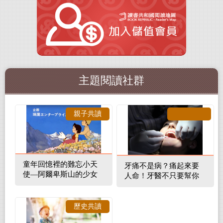
主題閱讀社群
親子共讀
童年回憶裡的難忘小天
牙痛不是病？痛起來要
使—阿爾卑斯山的少女
人命！牙醫不只要幫你
補蛀牙，還要觀察口腔
裡的整體環境
歷史共讀