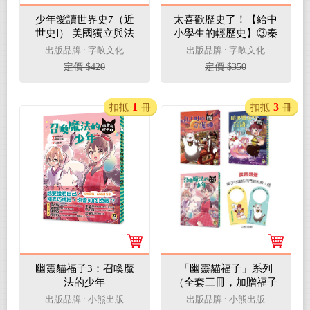
少年愛讀世界史7（近
太喜歡歷史了！【給中
世史Ⅰ） 美國獨立與法
小學生的輕歷史】③秦
國大革命的時代：路易
與西漢
出版品牌 : 字畝文化
出版品牌 : 字畝文化
十四，你和康熙皇帝是
定價 $420
定價 $350
筆友？
1
3
扣抵
冊
扣抵
冊
幽靈貓福子3：召喚魔
「幽靈貓福子」系列
法的少年
（全套三冊，加贈福子
守護結界門把掛牌）
出版品牌 : 小熊出版
出版品牌 : 小熊出版