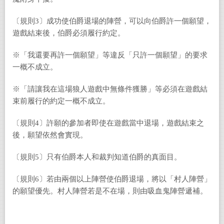
〔規則3〕成功使伯爵退場的陣營，可以向伯爵許一個願望，
遊戲結束後，伯爵必須履行約定。
※「我還要再許一個願望」等違反「只許一個願望」的要求
一概不成立。
※「請讓我在這場狼人遊戲中無條件獲勝」等必須在遊戲結
束前履行的約定一概不成立。
〔規則4〕許願的參加者即使在遊戲當中退場，遊戲結束之
後，願望依然會實現。
〔規則5〕只有伯爵本人和裁判知道伯爵的真面目。
〔規則6〕若由兩個以上陣營使伯爵退場，將以「村人陣營」
的願望優先。村人陣營若是不在場，則由吸血鬼陣營遞補。