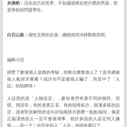
灰拂豹：
活在自己的世界、不知腦袋裡在想什麼的男孩，曾
是學校的問題學生。
白石山鼠：
個性文靜的女孩，總能保持冷靜觀察四周。
編輯小語
經歷了數場狼人遊戲的考驗，你揪出幾隻狼人了？是否總被
狼人氣得牙癢癢？或許你不是被狼人騙了，而是中了「人
設」的陷阱唷！
人設指的是「人物設定」，參加者們有著不同的個性、習
慣、用語等，有的老實正直、有的狡猾多詐，因著多樣的設
定，讀者對於劇情的走向好似能猜出那麼一點點端倪，像是
正義凜然的人一定不會做壞事、狡詐多詭的人必定列入嫌
疑……等一下！你完全陷入「人設」的固有窠臼了。