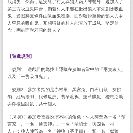
底消失；然而，這次除了村人與狼人兩大陣營外，還加入了
第三方吸血鬼陣營，倘若村人未能在揪出狼人前先剷除吸血
鬼，遊戲將無條件由吸血鬼獲勝。面對狡猾至極的狼人與令
人窒息的吸血鬼，互相猜疑的村人能否放下成見、堅定信
念，團結面對邪惡的敵人？
【遊戲規則】
〔規則1〕遊戲目的為找出隱藏在參加者當中的「兩隻狼人」
以及「一隻吸血鬼」。
〔規則2〕參加者指的是赤村隼、黑宮兔、白石山鼠、灰拂
豹、紅島揚羽、銀條魚虎、翡翠渡鴉、露草鯕鰍、橙馬之助
與檸檬里鼯鼠，共十個人。
〔規則3〕參加者需要扮演不同的角色：村人陣營為一名「預
言家」、一名「通靈師」、一名「聖騎士」與四名「村
人」；狼人陣營為一名「神狼（芬里爾）」和一名「獄狼