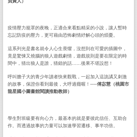
負責人）
疫情壓力籠罩的夜晚，正適合來看點精采的小說，讓人暫時
忘記防疫的壓力，更可藉由恐怖劇情紓解心頭的煩憂。
這系列光是書名就令人心生畏懼，沒想到在可愛的插圖中，
竟是驚悚又燒腦的狼人遊戲劇情，遊戲規則是要在限定的時
間中，猜出狼人是誰，猜錯的話……後果不堪設想！
呼叫膽子大的青少年讀者快來觀戰，一起加入這詭譎又刺激
的故事，保證你看到最後，大呼過癮喔！
──
傅宓慧（桃園市
龍星國小圖書館閱讀推動教師）
學生對班級要有向心力，最基本的就是要彼此信任、互助合
作。而透過故事的力量可以加速學習遷移、事半功倍。