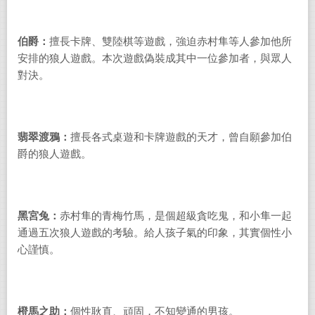
伯爵：
擅長卡牌、雙陸棋等遊戲，強迫赤村隼等人參加他所
安排的狼人遊戲。本次遊戲偽裝成其中一位參加者，與眾人
對決。
翡翠渡鴉：
擅長各式桌遊和卡牌遊戲的天才，曾自願參加伯
爵的狼人遊戲。
黑宮兔：
赤村隼的青梅竹馬，是個超級貪吃鬼，和小隼一起
通過五次狼人遊戲的考驗。給人孩子氣的印象，其實個性小
心謹慎。
橙馬之助：
個性耿直、頑固，不知變通的男孩。