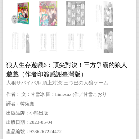
狼人生存遊戲6：頂尖對決！三方爭霸的狼人
遊戲（作者印簽感謝臺灣版）
人狼サバイバル 頂上対決!三つ巴の人狼ゲーム
作者： 文：甘雪冰 圖：himesuz (作／甘雪こおり
絵／himesuz)
譯者：韓宛庭
出版品牌：小熊出版
出版日期：2023-05-04
產品編號：9786267224472