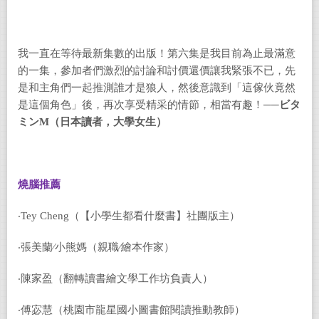
我一直在等待最新集數的出版！第六集是我目前為止最滿意
的一集，參加者們激烈的討論和討價還價讓我緊張不已，先
是和主角們一起推測誰才是狼人，然後意
識到「這傢伙竟然
是這個角色」後，再次享受精采的情節，相當有趣！──
ビタ
ミンM（日本讀者，大學女生）
燒腦推薦
‧Tey Cheng（【小學生都看什麼書】社團版主）
‧張美蘭∕小熊媽（親職∕繪本作家）
‧陳家盈（翻轉讀書繪文學工作坊負責人）
‧傅宓慧（桃園市龍星國小圖書館閱讀推動教師）