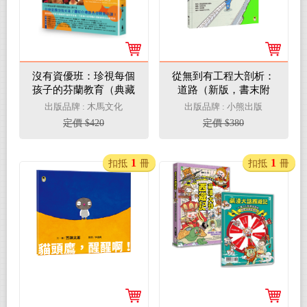
沒有資優班：珍視每個
從無到有工程大剖析：
孩子的芬蘭教育（典藏
道路（新版，書末附
增修版）
「召集！小小觀察家集
出版品牌 : 木馬文化
出版品牌 : 小熊出版
合」學習單）
定價 $420
定價 $380
1
1
扣抵
冊
扣抵
冊