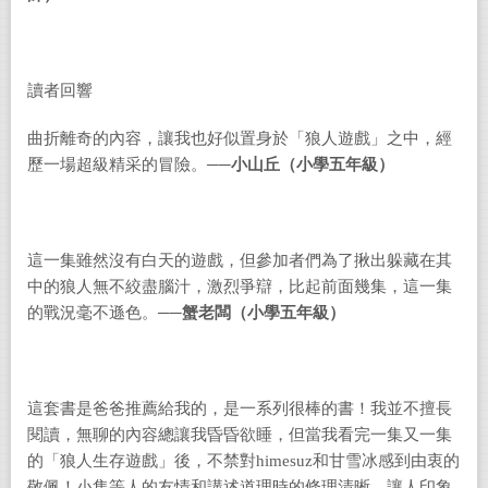
讀者回響
曲折離奇的內容，讓我也好似置身於「狼人遊戲」之中，經
歷一場超級精采的冒險。──
小山丘（小學五年級）
這一集雖然沒有白天的遊戲，但參加者們為了揪出躲藏在其
中的狼人無不絞盡腦汁，激烈爭辯，比起前面幾集，這一集
的戰況毫不遜色。──
蟹老闆（小學五年級）
這套書是爸爸推薦給我的，是一系列很棒的書！我並不擅長
閱讀，無聊的內容總讓我昏昏欲睡，但當我看完一集又一集
的「狼人生存遊戲」後，不禁對
himesuz
和甘雪冰感到由衷的
敬佩！小隼等人的友情和講述道理時的條理清晰，讓人印象