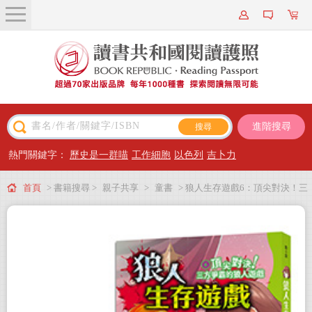
關於我們
近期新書
書籍搜尋
進階搜尋
主題閱讀
熱門關鍵字：
歷史是一群喵
工作細胞
以色列
吉卜力
出版專區
首頁
> 書籍搜尋 >
親子共享
>
童書
> 狼人生存遊戲6：頂尖對決！三
會員專屬
方爭霸的狼人遊戲（作者印簽感謝臺灣版）
會員儲值方案