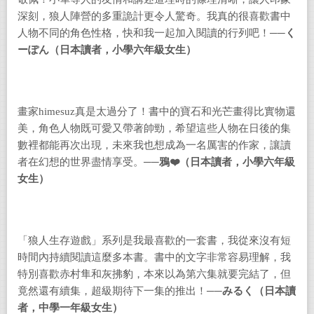
深刻，狼人陣營的多重詭計更令人驚奇。我真的很喜歡書中
人物不同的角色性格，快和我一起加入閱讀的行列吧！──
く
ーぽん（日本讀者，小學六年級女生）
畫家
himesuz
真是太過分了！書中的寶石和光芒畫得比實物還
美，角色人物既可愛又帶著帥勁，希望這些人物在日後的集
數裡都能再次出現，未來我也想成為一名厲害的作家，讓讀
者在幻想的世界盡情享受。
──鴉
❤️
（日本讀者，小學六年級
女生）
「狼人生存遊戲」系列是我最喜歡的一套書，我從來沒有短
時間內持續閱讀這麼多本書。書中的文字非常容易理解，我
特別喜歡赤村隼和灰拂豹，本來以為第六集就要完結了，但
竟然還有續集，超級期待下一集的推出！
──みるく（日本讀
者，中學一年級女生）