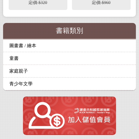
定價 $320
定價 $960
書籍類別
圖畫書 / 繪本
童書
家庭親子
青少年文學