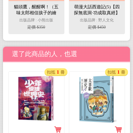
貓頭鷹，醒醒啊！（五
萌漫大話西遊記(5)【四
味太郎相信孩子的繪
探無底洞·功成取真經】
本）
出版品牌 : 小熊出版
出版品牌 : 野人文化
定價 $350
定價 $450
選了此商品的人，也選
1
1
扣抵
冊
扣抵
冊