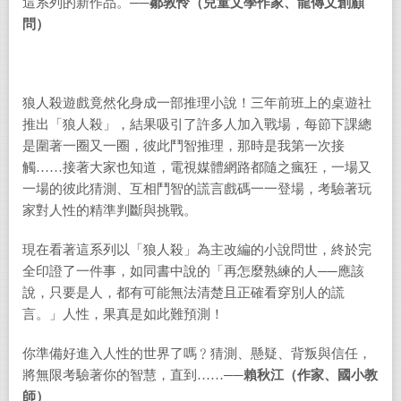
這系列的新作品。
──
鄒敦怜（兒童文學作家、龍傳文創顧
問）
狼人殺遊戲竟然化身成一部推理小說！三年前班上的桌遊社
推出「狼人殺」，結果吸引了許多人加入戰場，每節下課總
是圍著一圈又一圈，彼此鬥智推理，那時是我第一次接
觸……接著大家也知道，電視媒體網路都隨之瘋狂，一場又
一場的彼此猜測、互相鬥智的謊言戲碼一一登場，考驗著玩
家對人性的精準判斷與挑戰。
現在看著這系列以「狼人殺」為主改編的小說問世，終於完
全印證了一件事，如同書中說的「再怎麼熟練的人──應該
說，只要是人，都有可能無法清楚且正確看穿別人的謊
言。」人性，果真是如此難預測！
你準備好進入人性的世界了嗎﹖猜測、懸疑、背叛與信任，
將無限考驗著你的智慧，直到……──
賴秋江（作家、國小教
師）