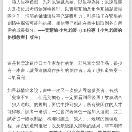
「狼人生存遊戲」系列以遊戲為始、以生存為終；以說服能
力及換位思考鍛鍊邏輯推理、以實境互動及角色互補凝聚團
隊合作。情節的鋪陳讓故事充滿吸引力，引導孩子在緊張的
劇情中探索可能的結果。相信我們都能在書中擷取到各自所
需的成長養分。
──
黃慧瑜∕小魚老師（FB粉專【小魚老師的
斜槓教室】版主）
這是甘雪冰這位日本作家創作的第一部兒童文學作品，很少
有一本書，讓我這個寫作多年的創作者，為了想知道答案一
口氣看完。
如果就情節來說，書中一次又一次狼人吞噬參賽者，有點
「兒童不宜」，但是別擔心，一定要看到最後呵！故事結合
「狼人遊戲」的規則，要從中找到狼人，所有被困住的人才
能得救。讀者一邊讀，一定會跟著角色一起加入遊戲，並且
試著從一段段對話，梳理出誰是「狼人」。燒腦的推理過
程、縝密的邏輯推敲，以及最後讓人讚嘆的結局，非常期待