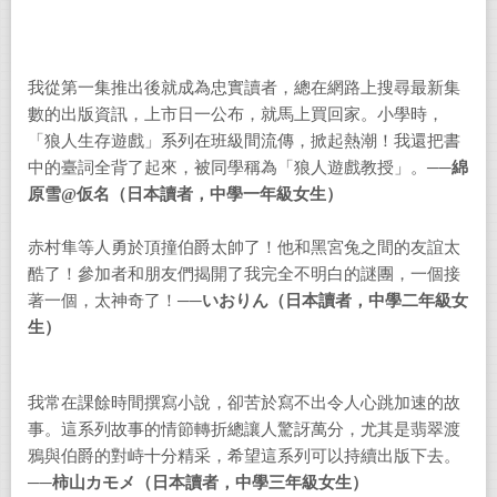
我從第一集推出後就成為忠實讀者，總在網路上搜尋最新集
數的出版資訊，上市日一公布，就馬上買回家。小學時，
「狼人生存遊戲」系列在班級間流傳，掀起熱潮！我還把書
中的臺詞全背了起來，被同學稱為「狼人遊戲教授」。──
綿
原雪@仮名（日本讀者，中學一年級女生）
赤村隼等人勇於頂撞伯爵太帥了！他和黑宮兔之間的友誼太
酷了！參加者和朋友們揭開了我完全不明白的謎團，一個接
著一個，太神奇了！──
いおりん（日本讀者，中學二年級女
生）
我常在課餘時間撰寫小說，卻苦於寫不出令人心跳加速的故
事。這系列故事的情節轉折總讓人驚訝萬分，尤其是翡翠渡
鴉與伯爵的對峙十分精采，希望這系列可以持續出版下去。
──
柿山カモメ（日本讀者，中學三年級女生）