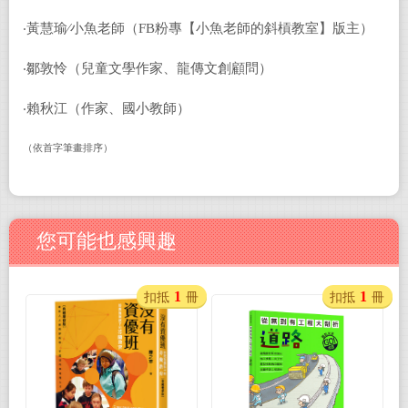
‧黃慧瑜∕小魚老師（FB粉專【小魚老師的斜槓教室】版主）
‧鄒敦怜（兒童文學作家、龍傳文創顧問）
‧賴秋江（作家、國小教師）
（依首字筆畫排序）
您可能也感興趣
1
1
扣抵
冊
扣抵
冊