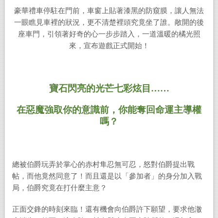
豪華禮車停駐在門前，車窗上貼著漆黑的防窺膜，讓人無法
一眼瞧見車裡的狀況，更不清楚裡頭究竟坐了誰。敞開的後
座車門，引領著好奇的心一步步踏入，一道溫暖的橘光照
來，宣布遊戲正式開始！
寶石閃亮的光芒七彩炫目……
在惡魔強取你的意識前，你能奪回命運主導權
嗎？
總被伯爵玩弄於掌心的赤村隼忍無可忍，怒對伯爵提出戰
帖，而他竟然同意了！而且還是以「參加者」的身分加入戰
局，伯爵究竟在打什麼主意？
正面交鋒的時刻來臨！還有機會向伯爵許下願望，要求他澈