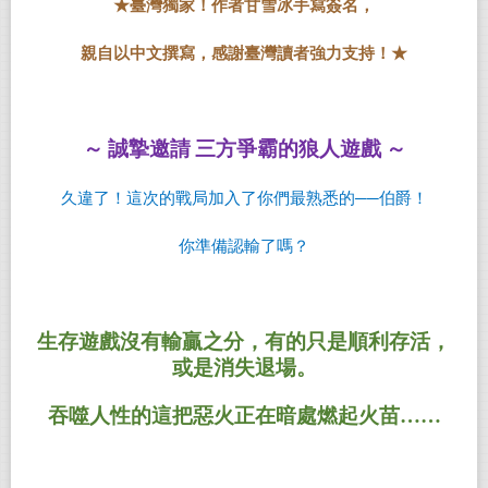
★
臺灣獨家！作者甘雪冰手寫簽名，
親自以中文撰寫，感謝臺灣讀者強力支持！
★
～
誠摯邀請
三方爭霸的狼人遊戲
～
久違了！這次的戰局加入了你們最熟悉的──伯爵！
你準備認輸了嗎？
生存遊戲沒有輸贏之分，有的只是順利存活，
或是消失退場。
吞噬人性的這把惡火正在暗處燃起火苗……