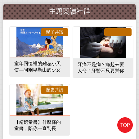
主題閱讀社群
親子共讀
童年回憶裡的難忘小天
牙痛不是病？痛起來要
使—阿爾卑斯山的少女
人命！牙醫不只要幫你
補蛀牙，還要觀察口腔
裡的整體環境
歷史共讀
【精選童書】什麼樣的
童書，陪你一直到長
大！