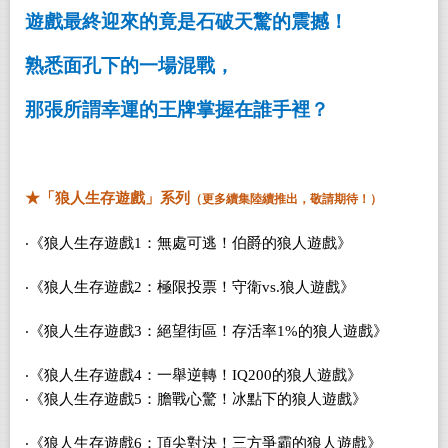
遊戲最終迎來的竟是石破天驚的震撼！
熟悉面孔下的一場混戰，
那張所謂幸運的王牌掌握在誰手裡？
★
「狼人生存遊戲」系列
（更多續集陸續推出，敬請期待！）
‧《狼人生存遊戲
1
：無處可逃！伯爵的狼人遊戲》
‧《狼人生存遊戲
2
：極限投票！守衛
vs.
狼人遊戲》
‧《狼人生存遊戲
3
：絕望街區！存活率
1%
的狼人遊戲》
‧《狼人生存遊戲
4
：一舉逆轉！
IQ200
的狼人遊戲》
‧《狼人生存遊戲
5
：膽戰心驚！冰點下的狼人遊戲》
‧《狼人生存遊戲
6
：頂尖對決！三方爭霸的狼人遊戲》