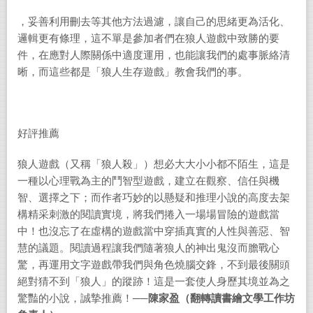
，妥善利用刪去等其他方法過濾，讓自己的思緒更為活化、
邏輯更有條理，這不單是參加者們在狼人遊戲中致勝的要
件，在應對人際關係中適度運用，也能讓我們的處事脈絡清
晰，而這些都是「狼人生存遊戲」教會我們的事。
好評推薦
狼人遊戲（又稱「狼人殺」）想必大大小小都不陌生，這是
一種以心理戰為主的鬥智型遊戲，建立在觀察、信任與機
智、選擇之下；而作者巧妙的以懸疑和推理小說的高度去架
構精采刺激的閱讀實境，將我們捲入一場場冒險的遊戲當
中！也沒忘了在虛構的遊戲當中穿插真實的人性與善惡、智
慧的議題。閱讀過程讓我們隨著狼人的神出鬼沒而膽戰心
驚，再運用文字遊戲帶我們與角色燒腦交鋒，不到最後關頭
絕對猜不到「狼人」的蹤跡！這是一套使人身歷其境並為之
驚豔的小說，誠摯推薦！
──
陳家盈（翻轉讀書繪文學工作坊