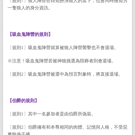
〔規則7〕狼人陣營在得知扮演狼人的當下，也會同時獲知另
一隻狼人的身分資訊。
【吸血鬼陣營的規則】
〔規則1〕吸血鬼陣營就算被狼人陣營襲擊也不會退場。
※注意！吸血鬼陣營若被神狼挑選為陪葬者則會退場。
〔規則2〕吸血鬼陣營被選中為預言對象時，將直接退場。
【伯爵的規則】
〔規則1〕其中一名參加者是由伯爵所偽裝。
〔規則2〕伯爵擁有和本尊相同的肉體、記憶與人格，不受惡
魔附身干擾。