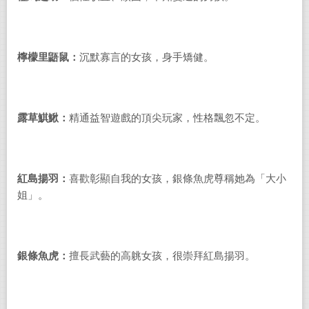
檸檬里鼯鼠：
沉默寡言的女孩，身手矯健。
露草鯕鰍：
精通益智遊戲的頂尖玩家，性格飄忽不定。
紅島揚羽：
喜歡彰顯自我的女孩，銀條魚虎尊稱她為「大小
姐」。
銀條魚虎：
擅長武藝的高䠷女孩，很崇拜紅島揚羽。