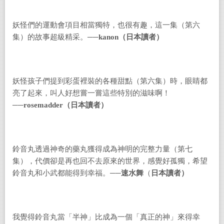
妖怪們的運動會項目相當獨特，也很有趣，這一集（第六
集）的故事超級精采。
──
kanon
（日本讀者）
妖怪孩子們提到彩蛋裡裝的各種甜點（第六集）時，眼睛都
亮了起來，叫人好想嘗一嘗這些特別的滋味啊！
──
rosemadder
（日本讀者）
鈴音丸透過神奇的藥丸獲得成為神明的完整力量（第七
集），代價卻是再也回不去原來的世界，感覺好孤獨，希望
鈴音丸和小武都能得到幸福。
──
速水舞
（
日本
讀者）
我覺得鈴音丸當「半神」比成為一個「真正的神」來得幸