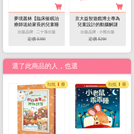
夢境叢林【臨床催眠治
京大益智遊戲博士專為
療師送給家長的兒童睡
兒童設計的動腦解謎
眠讀本】
➍：5 歲開始，天天挑
出版品牌 : 二十張出版
出版品牌 : 小熊出版
戰，培育擅長邏輯思考
定價 $380
定價 $290
的大腦！
選了此商品的人，也選
1
1
扣抵
冊
扣抵
冊