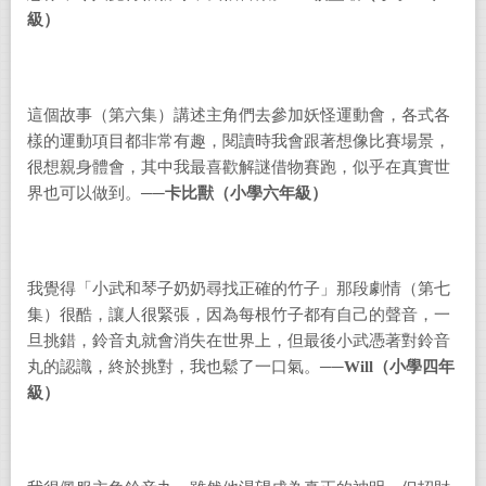
級）
這個故事（第六集）講述主角們去參加妖怪運動會，各式各
樣的運動項目都非常有趣，閱讀時我會跟著想像比賽場景，
很想親身體會，其中我最喜歡解謎借物賽跑，似乎在真實世
界也可以做到。
──
卡比獸（小學六年級）
我覺得「小武和琴子奶奶尋找正確的竹子」那段劇情（第七
集）很酷，讓人很緊張，因為每根竹子都有自己的聲音，一
旦挑錯，鈴音丸就會消失在世界上，但最後小武憑著對鈴音
丸的認識，終於挑對，我也鬆了一口氣。──
Will
（小學四年
級）