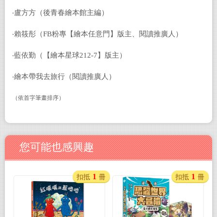
‧盧方方（後青春繪本館主編）
‧賴筱彤（FB粉專【繪本任意門】版主、閱讀推廣人）
‧藍依勤（【繪本星球212-7】版主）
‧繪本帶我去旅行（閱讀推廣人）
（依首字筆畫排序）
您可能也感興趣
1
1
扣抵
冊
扣抵
冊