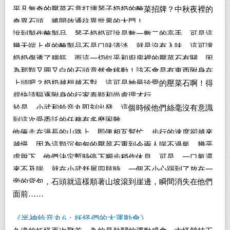
平凡無奇的壓菜石竟打壞琴子奶奶的醃菜招牌？中秋夜裡的
奇異石頭，將開啟通往異世界的大門！
說到製作醃製品，琴子奶奶可說是數一數二的高手，可是這
幾天端上桌的醃製品不是口味清淡，就是沒有入味，這可讓
奶奶傷透了腦筋，而這一切似乎和廚房裡的壓菜石有關，因
為那顆又圓又白的石頭竟然會移動！該不會是有東西附身在
上頭吧？奶奶越想越不對，這可是她最珍愛的壓菜石啊！得
趕快請驅逐附身的行家泰順和尚處理才行。
於是，小武和鈴音丸即刻出發，這個時候他們絲毫沒有意識
到這次受委託的任務有多麼困難。
他倆走在漫長的山路上，即便相互幫忙，步行的速度卻越來
越慢，因為這顆沉甸甸的壓菜石重到令兩人喘不過氣，幾乎
虛脫下，他們決定暫時停下腳步稍作休息。可是，一口氣還
來不及喘，就在小武舒展四肢時，一個不小心踢到了放在一
旁的背包，石頭就這樣順著山坡滾到崖邊，瞬間消失在他們
面前……
《半神鈴音丸6：妖怪們的大運動會》