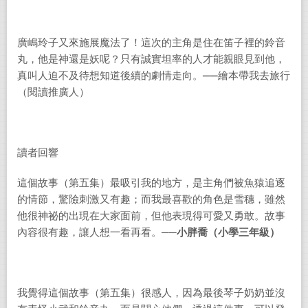
廣嶋玲子又來施展魔法了！這次的主角是住在笛子裡的鈴音
丸，他是神還是妖呢？只有誠實坦率的人才能親眼見到他，
真叫人迫不及待想知道後續的劇情走向。
──
繪本帶我去旅行
（閱讀推廣人）
讀者回響
這個故事（第五集）最吸引我的地方，是主角們被魚猿追逐
的情節，驚險刺激又有趣；而我最喜歡的角色是雪穗，雖然
他很神祕的出現在大家面前，但他表現得可愛又勇敢。故事
內容很有趣，讓人想一看再看。──
小胖喬
（小學
三
年級）
我覺得這個故事（第五集）很感人，因為最後琴子奶奶並沒