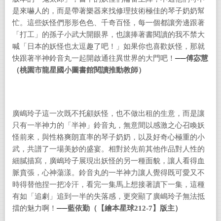
是來嚇人的，而是帶著樂器來找修理技術極佳的琴子奶奶幫
忙。這些妖怪們形形色色、千奇百怪，每一個都讓旁邊跟著
「打工」的孫子小武大開眼界，也讓捧著書閱讀的我不禁大
喊「日本的妖怪也太逗趣了吧！」如果你也喜歡妖怪，那就
快跟著半神鈴音丸一起開啟通往異世界的大門吧！
──
傅宓慧
（桃園市龍星國小圖書館閱讀推動教師）
廣嶋玲子這一次既不托顧妖怪，也不做出租的生意，而是讓
只有一半神力的「半神」鈴音丸，無意間以感激之心召喚妖
怪前來，與性格爽朗直率的琴子奶奶，以及好奇心極重的小
武，共譜了一場美妙的盛宴。相對於先前其他作品對人性的
細膩描寫，廣嶋玲子展現出妖怪的另一種面貌，讓人看得血
脈賁張，心神蕩漾。鈴音丸的一半神力讓人覺得既可愛又不
時得替他捏一把冷汗，看完一集馬上想接著讀下一集，這種
有如「追劇」追到一半的失落感，更突顯了廣嶋玲子無法抵
擋的魅力啊！
──
藍依勤（【繪本星球212-7】版主）