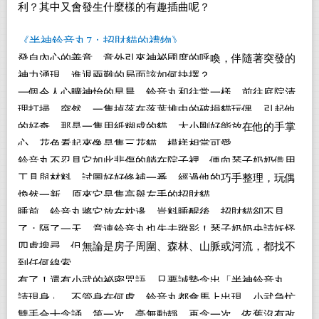
利？其中又會發生什麼樣的有趣插曲呢？
《半神鈴音丸7：招財貓的禮物》
發自內心的善意，意外引來神祕國度的呼喚，伴隨著突發的
神力湧現，進退兩難的局面該如何抉擇？
一個令人心曠神怡的早晨，鈴音丸和往常一樣，前往庭院清
理打掃，突然，一隻掉落在落葉堆中的破損貓玩偶，引起他
的好奇。那是一隻用紙糊成的貓，大小剛好能放在他的手掌
心，花色看起來像是隻三花貓，模樣相當可愛。
鈴音丸不忍見它如此悲傷的躺在院子裡，便向琴子奶奶借用
工具與材料，試圖好好修補一番。經過他的巧手整理，玩偶
煥然一新，原來它是隻高舉左手的招財貓。
睡前，鈴音丸將它放在枕邊，豈料睡醒後，招財貓卻不見
了；隔了一天，竟連鈴音丸也失去蹤影！琴子奶奶央請妖怪
四處搜尋，但無論是房子周圍、森林、山脈或河流，都找不
到任何線索。
有了！還有小武的祕密咒語，只要誠摯念出「半神鈴音丸，
請現身」，不管身在何處，鈴音丸都會馬上出現。小武急忙
雙手合十念誦，第一次，毫無動靜，再念一次，依舊沒有改