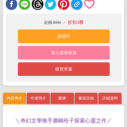
折扣3冊
定價 $990
/
缺貨中
加入儲值會員
購買單書
內容簡介
作者簡介
書摘
書籍目錄
詳細資料
＼奇幻文學推手廣嶋玲子探索心靈之作／