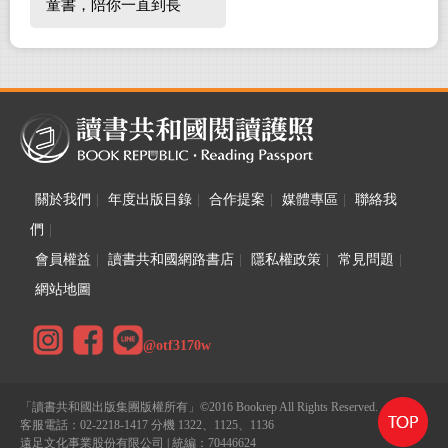
童書，陪你一直到長
大！
關於我們
|
年度出版目錄
|
合作提案
|
媒體專區
|
聯絡我
們
|
會員權益
|
讀書共和國網路書店
|
隱私權政策
|
常見問題
|
網站地圖
@otf3170w
「讀書共和國出版集團版權所有」©2016 Bookrep All Rights Reserved.
客服電話：02-2218-1417 分機 1322、1125、1136
遠足文化事業股份有限公司 | 統編：70446624