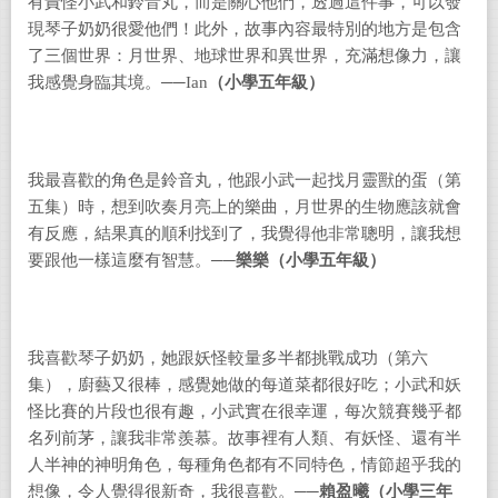
有責怪小武和鈴音丸，而是關心他們，透過這件事，可以發
現琴子奶奶很愛他們！此外，故事內容最特別的地方是包含
了三個世界：月世界、地球世界和異世界，充滿想像力，讓
我感覺身臨其境。──
Ian
（小學
五
年級）
我最喜歡的角色是鈴音丸，他跟小武一起找月靈獸的蛋（第
五集）時，想到吹奏月亮上的樂曲，月世界的生物應該就會
有反應，結果真的順利找到了，我覺得他非常聰明，讓我想
要跟他一樣這麼有智慧。──
樂樂
（小學
五
年級）
我喜歡琴子奶奶，她跟妖怪較量多半都挑戰成功（第六
集），廚藝又很棒，感覺她做的每道菜都很好吃；小武和妖
怪比賽的片段也很有趣，小武實在很幸運，每次競賽幾乎都
名列前茅，讓我非常羨慕。故事裡有人類、有妖怪、還有半
人半神的神明角色，每種角色都有不同特色，情節超乎我的
想像，令人覺得很新奇，我很喜歡。
──
賴盈曦（小學三年