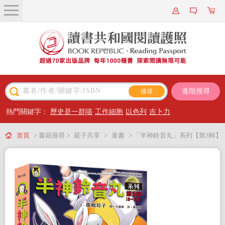
關於我們
近期新書
書籍搜尋
進階搜尋
主題閱讀
熱門關鍵字：
歷史是一群喵
工作細胞
以色列
吉卜力
出版專區
首頁
> 書籍搜尋 >
親子共享
>
童書
> 「半神鈴音丸」系列【第3輯】
會員專屬
（5～7集，共三冊，首刷限量加贈「鈴音丸打氣加油透明書籤卡」）
會員儲值方案