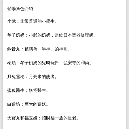
登場角色介紹
小武：
非常普通的小學生。
琴子奶奶：
小武的奶奶，是位日本樂器修理師。
鈴音丸：
被稱為「半神」的神明。
泰順：
琴子奶奶的兒時玩伴，弘安寺的和尚。
月兔雪穗：
月亮來的使者。
蜜狐醫生：
妖怪醫生。
白猿坊：
巨大的猿妖。
大寶丸和福玉姬：
招財貓一族的長老。