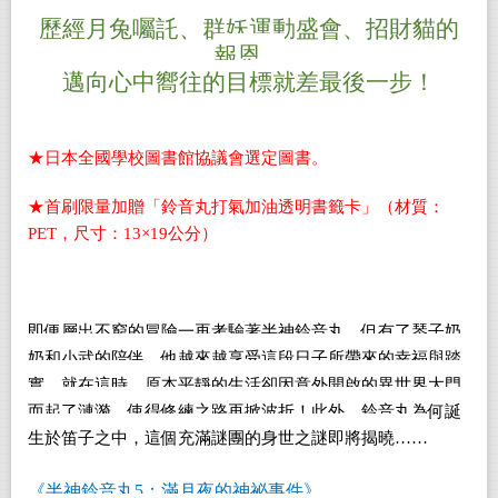
歷經月兔囑託、群妖運動盛會、招財貓的
報恩，
邁向心中嚮往的目標就差最後一步！
★日本全國學校圖書館協議會選定圖書。
★首刷限量加贈「鈴音丸打氣加油透明書籤卡」（材質：
PET，尺寸：13×19公分）
即便層出不窮的冒險一再考驗著半神鈴音丸，但有了琴子奶
奶和小武的陪伴，他越來越享受這段日子所帶來的幸福與踏
實。就在這時，原本平靜的生活卻因意外開啟的異世界大門
而起了漣漪，使得修練之路再掀波折！此外，鈴音丸為何誕
生於笛子之中，這個充滿謎團的身世之謎即將揭曉……
《半神鈴音丸5：滿月夜的神祕事件》