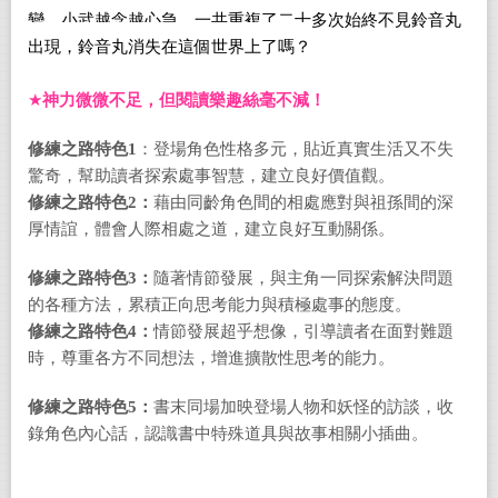
變，小武越念越心急，一共重複了二十多次始終不見鈴音丸
出現，鈴音丸消失在這個世界上了嗎？
★
神力微微不足，但閱讀樂趣絲毫不減！
修練之路特色1
：登場角色性格多元，
貼近真實生活又不失
驚奇，幫助讀者探索處事智慧，建立良好價值觀。
修練之路特色2：
藉由同齡角色間的相處應對與祖孫間的深
厚情誼，體會人際相處之道，建立良好互動關係。
修練之路特色3：
隨著情節發展，
與主角一
同探索解決問題
的各種方法，累積正向思考能力與積極處事的態度。
修練之路特色4：
情節發展超乎想像，引導讀者在面對難題
時，尊重各方不同想法，增進擴散性思考的能力。
修練之路特色5：
書末同場加映登場人物和妖怪的訪談，收
錄角色內心話，認識書中特殊道具與故事相關小插曲。