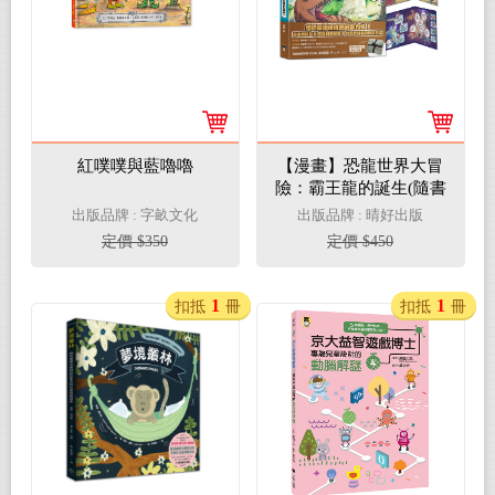
紅噗噗與藍嚕嚕
【漫畫】恐龍世界大冒
險：霸王龍的誕生(隨書
附贈恐龍大逃殺雙面海
出版品牌 : 字畝文化
出版品牌 : 晴好出版
報)
定價 $350
定價 $450
1
1
扣抵
冊
扣抵
冊