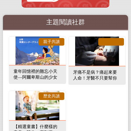
主題閱讀社群
親子共讀
童年回憶裡的難忘小天
牙痛不是病？痛起來要
使—阿爾卑斯山的少女
人命！牙醫不只要幫你
補蛀牙，還要觀察口腔
裡的整體環境
歷史共讀
【精選童書】什麼樣的