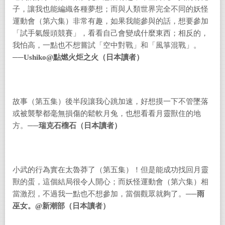
子，讓我也能編織各種夢想；而與人類世界完全不同的妖怪
運動會（第六集）非常有趣，如果我能參與的話，想要參加
「試手氣饅頭競賽」，看看自己會變成什麼東西；相反的，
我怕高，一點也不想嘗試「空中對戰」和「風箏混戰」。
──
Ushiko@
點燃火炬之火
（日本讀者）
故事（第五集）後半段讓我心跳加速，好想摸一下不管墜落
或被襲擊都毫無損傷的鬆軟月兔，也想看看月靈獸住的地
方。──
瑞克石榴石（日本讀者）
小武的行為實在太魯莽了（第五集）！但是能成功找回月靈
獸的蛋，這個結局很令人開心；而妖怪運動會（第六集）相
當激烈，不過我一點也不想參加，當個觀眾就夠了。──
雨
巫女。
@
新潮部
（日本讀者）