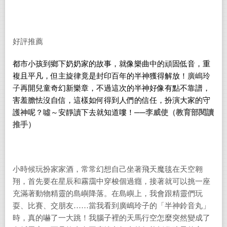
好評推薦
都市小孩到鄉下奶奶家的故事，就像樂曲中的頑固低音，重
複且平凡，但主旋律竟是封印百年的半神獲得解放！
廣嶋玲
子
再開兒童奇幻新樂章，不過這次的半神好像有點不靠譜，
害羞膽怯沒自信，這樣如何得到人們的信任，扮演大家的守
護神呢？噓～安靜讀下去就知道嘍！──
李威使（教育部閱讀
推手）
小時候玩扮家家酒，常常幻想自己坐著飛天魔毯在天空翱
翔，首先要在星辰和霧靄中穿梭個過癮，接著就可以挑一座
充滿著動物精靈的島嶼降落。在島嶼上，我會跟精靈們玩
耍、比賽、交朋友……當我看到廣嶋玲子的「半神鈴音丸」
時，真的嚇了一大跳！我腦子裡的天馬行空怎麼突然變成了