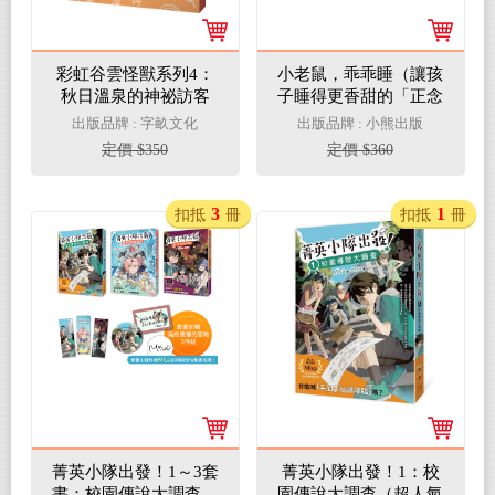
彩虹谷雲怪獸系列4：
小老鼠，乖乖睡（讓孩
秋日溫泉的神祕訪客
子睡得更香甜的「正念
睡前儀式」繪本）
出版品牌 : 字畝文化
出版品牌 : 小熊出版
定價 $350
定價 $360
3
1
扣抵
冊
扣抵
冊
菁英小隊出發！1～3套
菁英小隊出發！1：校
書：校園傳說大調查、
園傳說大調查（超人氣