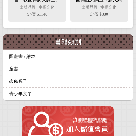
神祕的轉學生、妖怪研
華文作家Misa首創兒童
出版品牌 : 幸福文化
出版品牌 : 幸福文化
究社（套書超值加贈作
長篇系列小說）
定價 $1140
定價 $380
者親簽印刷透卡、勇氣
胸章、冒險書籤）
書籍類別
圖畫書 / 繪本
童書
家庭親子
青少年文學