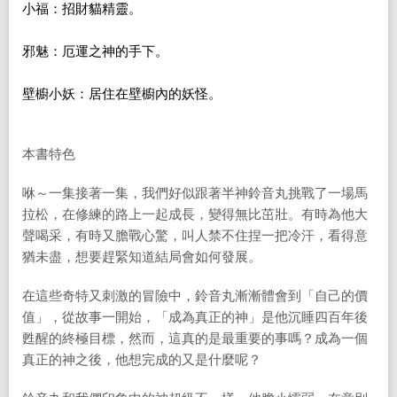
小福：
招財貓精靈。
邪魅：
厄運之神的手下。
壁櫥小妖：
居住在壁櫥內的妖怪。
本書特色
咻～一集接著一集，我們好似跟著半神鈴音丸挑戰了一場馬
拉松，在修練的路上一起成長，變得無比茁壯。有時為他大
聲喝采，有時又膽戰心驚，叫人禁不住捏一把冷汗，看得意
猶未盡，想要趕緊知道結局會如何發展。
在這些奇特又刺激的冒險中，鈴音丸漸漸體會到「自己的價
值」，從故事一開始，「成為真正的神」是他沉睡四百年後
甦醒的終極目標，然而，這真的是最重要的事嗎？成為一個
真正的神之後，他想完成的又是什麼呢？