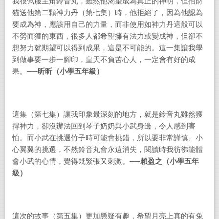
我很佩服主角鈴音丸，雖然他渴望成為真正的神明，但招財
貓送他第二顆神力丹（第七集）時，他拒絕了，因為他認為
要成為神，應該用自己的力量，而非使用如神力丹這般可以
不勞而獲的東西，很多人都希望擁有法力或變成神，但卻不
想努力就期望可以得到成果，這是不可能的。這一集讓我學
到做事要一步一腳印，皇天不負苦心人，一定會有好的成
果。──
昕昕（小學五年級）
這集（第七集）讓我印象最深刻的地方，就是鈴音丸雖然獲
得神力，卻沒辦法回到琴子奶奶與小武身邊，令人感到害
怕。而小武在挑選竹子時可能會挑錯，所以要非常謹慎、小
心翼翼的挑選，不然鈴音丸會永遠消失，閱讀時我彷彿能體
會小武的心情，覺得既緊張又刺激。──
賴盈之（小學五年
級）
這次的故事（第五集）更加懸疑有趣，希望月亮上真的有兔