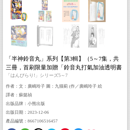
「半神鈴音丸」系列【第3輯】（5～7集，共
三冊，首刷限量加贈「鈴音丸打氣加油透明書
籤卡」）
「はんぴらり!」シリーズ5～7
作者：文：廣嶋玲子 圖：九猫薊 (作／廣嶋玲子 絵
／九猫あざみ)
譯者：蘇懿禎
出版品牌：小熊出版
出版日期：2023-12-06
產品編號：8667106516457