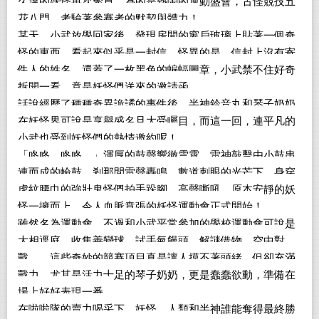
久違的妖怪再次聚首，為的是熱鬧的運動盛會，古怪競技五
花八門，考驗著參賽者的默契與體力！
某天，小武放學回家後，發現房間的窗戶玻璃上貼著一個奇
怪的東西，看起來似乎是一封信，怪異的是，信封上沒有寄
件人的姓名，還蓋了一枚黑色的蝙蝠圖章，小武禁不住好奇
拆開一看，竟是妖怪們送來的邀請函。
話說經歷了種種奇異詭譎的事件後，半神鈴音丸和琴子奶奶
在妖怪界可說是享譽盛名且大受矚目，而這一回，連平凡的
小武也受到妖怪們的熱情邀約呢！
「咚咚、咚咚。」渾厚的鼓聲響徹雲霄，雷神敲擊由小鼓串
連而成的輪鼓，剎那間雷聲轟鳴，數道刺眼的光芒下，身穿
虎紋腰巾的強壯鬼怪們拍手跺腳、高聲嘶吼，原本安靜的妖
怪一擁而上，令人血脈賁張的妖怪運動會正式開始！
雖然名為運動會，不過和小武平常參加的學校運動會可說是
大相逕庭，收集善變球、試手氣饅頭、解謎借物、空中對
戰……這些奇妙的競賽項目真是讓人摸不著頭緒，但卻充滿
戰力，尤其是活力十足的琴子奶奶，更是蠢蠢欲動，準備在
場上好好表現一番。
在啦啦隊的賣力喝采下，妖怪、人類和半神誰能奪得最終勝