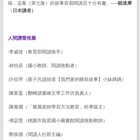
福，這集（第七集）的故事容易閱讀且十分有趣。
──
貓達摩
（
日本
讀者）
人間讚聲推薦
‧李威使（教育部閱讀推手）
‧林怡辰（國小教師、閱讀推動者）
‧許伯琴（親子共讀頻道【我們家的睡前故事】小妹媽媽）
‧陳家盈（翻轉讀書繪文學工作坊負責人）
‧陳雅麗（「雅麗老師學習方法教室」粉專版主）
‧傅宓慧（桃園市龍星國小圖書館閱讀推動教師）
‧鄭俊德（閱讀人社群主編）