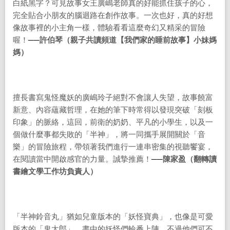
白紙黑字？可見故事女王廣嶋老師真的好能抓住孩子的心，
完全貼合小朋友的腦迴路在創作故事。一次也好，真的好想
像故事裡的小主角一樣，體驗看看這麼奇幻又精采的冒險
喔！
──
許伯琴（親子共讀頻道【我們家的睡前故事】小妹媽
媽）
擅長書寫鬼怪魔妖的廣嶋玲子絕對不會讓人失望，故事饒富
新意、內容蘊藏哲理，在她的筆下時常得以發現突破「刻板
印象」的脈絡，這回，前衛的奶奶、平凡的小學生，以及一
個做什麼事都失敗的「半神」，將一同攜手展開關於「音
樂」的冒險旅程，帶領著我們進行一連串密集的視聽饗宴，
在閱讀當中開啟感官的力量。誠摯推薦！
──
陳家盈（翻轉讀
書繪文學工作坊負責人）
「半神鈴音丸」猶如兒童版本的「妖怪寶典」，也像是可愛
版本的「鬼太郎」，書中的妖怪們輪番上陣，不過他們可不