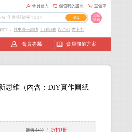
會員登入
儲值我的護照
選領車
進階
搜尋
關鍵字：
歷史是一群喵
工作細胞
以色列
吉卜力
會員專屬
會員儲值方案
新思維（內含：DIY實作圖紙
折扣1冊
定價 $480
/