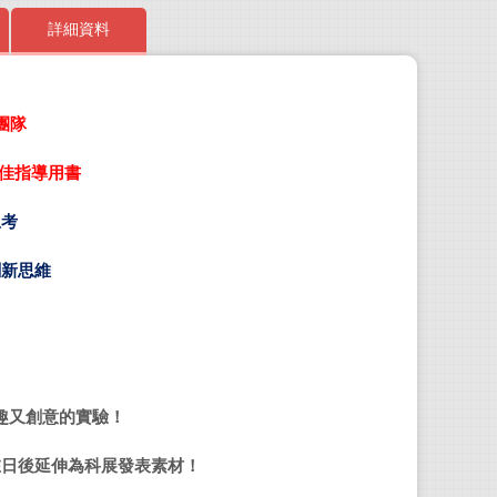
詳細資料
業團隊
STE
最佳指導用書
STEA
和「
思考
區實
能解
創新思維
訓。
角裕
趣又創意的實驗！
出生
爛明
在日後延伸為科展發表素材！
插圖