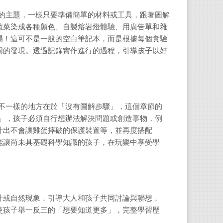
科的主題，一樣只要準備簡單的材料或工具，跟著圖解
蔬菜染成各種顏色、自製熔岩燈體驗、用廣告單和雜
場！這可不是一般的空白筆記本，而是根據每個實驗
同的發現。透過
記錄實作進行的過程，引導孩子以好
最不一樣的地方在於「沒有圖解步驟」，這個章節的
則」，孩子必須自行想辦法解決問題或創造事物，例
計出不會讓雞蛋摔破的保護裝置等，並再度搭配
能讓尚未具基礎科學知識的孩子，在玩樂中享受學
計或自然現象，引導大人和孩子共同討論與聯想，
使孩子舉一反三的「想要知道更多」，完整學習歷