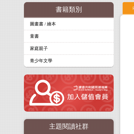
書籍類別
圖畫書 / 繪本
童書
家庭親子
青少年文學
主題閱讀社群