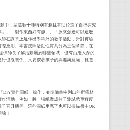
教育
M活動中，嚴選數十種特別有趣且有助於孩子自行探究
事」、「製作東西好有趣」、「原來創造可以這麼
教師在課堂上延伸出學科外的教學活動，針對實驗
實際應用。本書按照活動性質共分為三個章節，在
，提供師長了解活動屬於哪些領域；也有由淺入深的
進行也沒關係，只要按著孩子的興趣與意願，挑選
「DIY實作圖紙」操作，
並準備書中列出的所需材
實作活動，例如：
將一張紙做成柱子測試承重程度、
種子直升機等。
這些圖紙用完了也可以掃描書中QR
體驗！