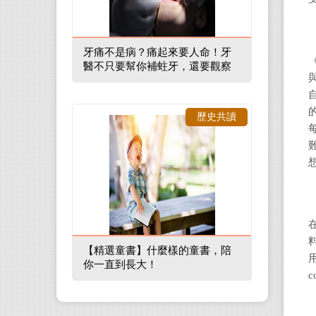
牙痛不是病？痛起來要人命！牙
醫不只要幫你補蛀牙，還要觀察
口腔裡的整體環境
歷史共讀
【精選童書】什麼樣的童書，陪
你一直到長大！