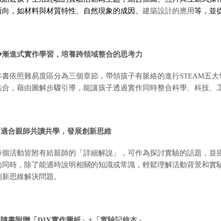
面向，如材料與材質特性、自然現象的成因、
建築設計的應用
等，並
◆漸進式實作學習，培養跨領域整合的思考力
本書依照難易度區分為三個章節，帶領孩子有脈絡的進行STEAM五
結合，藉由圖解步驟引導，能讓孩子透過實作同時整合科學、科技、
◆
適合親師共讀共學，發展創新思維
每個活動皆附有給親師的「詳細解說」，可作為探討實驗的話題，並
的同時，除了能適時說明相關的知識或常識，輕鬆理解活動背景和實
創新思維解決問題。
◆
隨書附贈「
DIY實作圖紙
」+
「實驗記錄本」