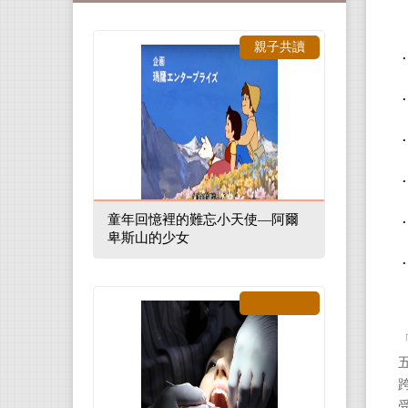
親子共讀
童年回憶裡的難忘小天使—阿爾
卑斯山的少女
「