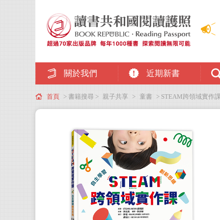
關於我們
近期新書
首頁
> 書籍搜尋 >
親子共享
>
童書
> STEAM跨領域實