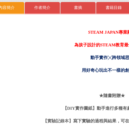
內容簡介
作者簡介
書摘
書籍目錄
STEAM JAPAN專
為孩子設計的STEAM教育
動手實作╳跨領域
用好奇心玩出不一樣的
★隨書附贈★
【
DIY實作圖紙
】動手進行多種有
【
實驗記錄本
】寫下實驗的過程與結果，可