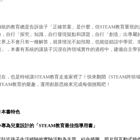
傳統的教育總是告訴孩子「正確答案」是什麼，但STEAM教育重視
力，自行「探究」知識，自行發現疑點和課題，自行「創造」出專屬
世界上不會只有一種解答，就算情況不如預期，也能從錯誤中學習。
題」，本書有系統的讓孩子沉浸在跨領域實作的過程中，建備自主學
現在，也是時候讓STEAM教育走進家裡了！快來翻開《
STEAM跨
STEAM教育的樂趣，運用創新思維來完成每個挑戰吧！
※
本書特色
◆
專為兒童設計的「STEAM教育最佳指導用書」
以貼近孩子生活經驗的實驗活動為主題，結合插圖、照片與互動式操