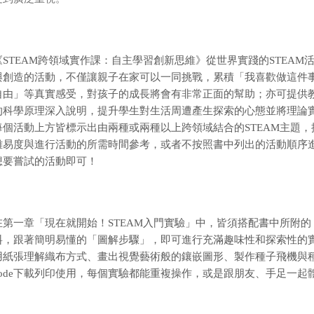
《
STEAM跨領域實作課：自主學習創新思維》從世界實踐的STEA
與創造的活動，不僅讓親子在家可以一同挑戰，累積「我喜歡做這件
自由」等真實感受，對孩子的成長將會有非常正面的幫助；亦可提供
的科學原理深入說明，提升學生對生活周遭產生探索的心態並將理論
每個活動上方皆標示出由兩種或兩種以上跨領域結合的STEAM主題
難易度與進行活動的所需時間參考，或者不按照書中列出的活動順序
想要嘗試的活動即可！
在第一章「現在就開始！STEAM入門實驗」中，
皆須搭配書中所附的
料，跟著簡明易懂的「圖解步驟」，即可進行充滿趣味性和探索性的
用紙張理解織布方式、畫出視覺藝術般的鑲嵌圖形、製作種子飛機與
code下載列印使用，每個實驗都能重複操作，或是跟朋友、手足一起