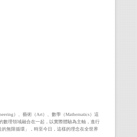
李彥
叢書
學習
粉專
李璿
近生
eering）、藝術（Art）、數學（Mathematics）這
立的數理領域融合在一起，以實際體驗為主軸，進行
造的無限循環」，時至今日，這樣的理念在全世界
胡裕