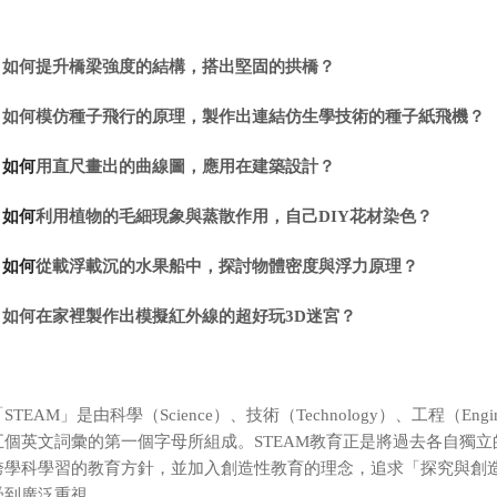
如何提升橋梁強度的結構，搭出堅固的拱橋？
．
如何模仿種子飛行的原理，製作出連結仿生學技術的種子紙飛機？
．
如何
用直尺畫出的曲線圖，應用在建築設計？
．
如何
利用植物的毛細現象與蒸散作用，自己DIY花材染色？
．
如何
從載浮載沉的水果船中，探討物體密度與浮力原理？
．
如何在家裡製作出模擬紅外線的超好玩3D迷宮？
．
STEAM」是由科學（Science）、技術（Technology）、工程（Engin
五個英文詞彙的第一個字母所組成。STEAM教育正是將過去各自獨
跨學科學習的教育方針，並加入創造性教育的理念，追求「探究與創
受到廣泛重視。