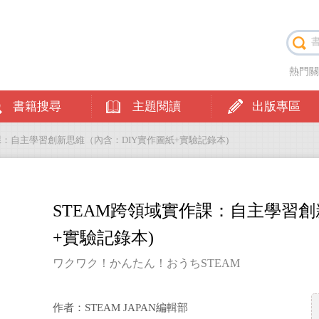
熱門
書籍搜尋
主題閱讀
出版專區
作課：自主學習創新思維（內含：DIY實作圖紙+實驗記錄本)
STEAM跨領域實作課：自主學習創
+實驗記錄本)
ワクワク！かんたん！おうちSTEAM
作者：STEAM JAPAN編輯部