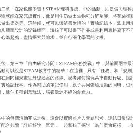
第二章「在家也能學習！STEAM理科養成」中的活動，則是偏向理
步驟就能在家完成實作，像是
用牛奶做出生物可分解塑膠、將花朵和
誌做出樂器等。這時候，
就可以讓隨書附贈的「實驗記錄本」派上用
的步驟而設計的記錄版面，讓孩子可以畫下作品或是利用表格寫下不
奇心為起點，盡情探索與追求，並自行深化學習的收穫。
最後，第三章「自由研究時間！STEAM任務挑戰」中，與前面兩章
活動可以說是STEAM教育中的精華！在這裡，只有「任務」和「規
如在房間裡
規畫紅外線迷宮的路線、思考如何讓玩具車自動行駛、設
「實驗記錄本」作為輔助的筆記使用，親子共同體驗活動的同時
，也
習，延伸多種創意玩法，培養源源不絕的創造力。
書中的每個活動完成之後，還會以實際照片與問題思考，連結日常設
再配合共讀「詳細解說」單元，一起和孩子探討「為什麼會這樣」，
程。