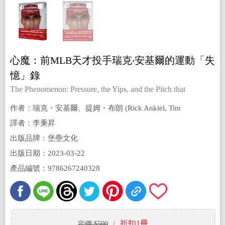
心魔：前MLB天才投手瑞克‧安基爾的運動「失
憶」錄
The Phenomenon: Pressure, the Yips, and the Pitch that
Changed My Life
作者：瑞克・安基爾、提姆・布朗 (Rick Ankiel, Tim
Brown)
譯者：李秉昇
出版品牌：堡壘文化
出版日期：2023-03-22
產品編號：9786267240328
折扣1冊
定價 $500
/