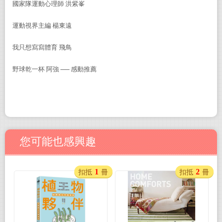
國家隊運動心理師 洪紫峯
運動視界主編 楊東遠
我只想寫寫體育 飛鳥
野球乾一杯 阿強 ── 感動推薦
您可能也感興趣
1
2
扣抵
冊
扣抵
冊