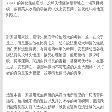
Yips
）的神秘焦慮症狀。投球失憶症無預警地在一場眾目睽
睽、數百萬人收看的季後賽中找上安基爾，並就此糾纏他直
到現在。
對安基爾來說，投球失憶症帶給他最大的考驗，並非在投手
丘上，而是那些他在比賽之外、想方設法重返大聯盟的無數
個白天和漫漫長夜。有長達四年半的時間，安基爾想盡各種
辦法對抗投球失憶症：接受心理治療、服用藥物、做深呼
吸、從事運動、閱讀自我成長的書籍，甚至喝伏特加。在那
之後，安基爾在
25
歲那年做出不可思議的人生大翻轉：以打
者的身份重返大聯盟，並累積七個成功的賽季。
透過本書，安基爾毫無保留的揭露出他所經歷的一切痛苦與
過程，包括他不堪的過往以及掙扎求存的每個瞬間，更讓我
們能看見壓力對人造成的影響，以及被逼到崩潰邊緣的人如