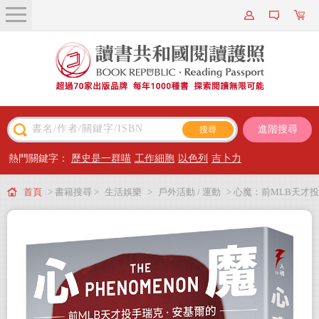
關於我們
近期新書
書籍搜尋
進階搜尋
主題閱讀
熱門關鍵字：
歷史是一群喵
工作細胞
以色列
吉卜力
出版專區
首頁
> 書籍搜尋 >
生活娛樂
>
戶外活動 / 運動
> 心魔：前MLB天才投
會員專屬
手瑞克‧安基爾的運動「失憶」錄
會員儲值方案