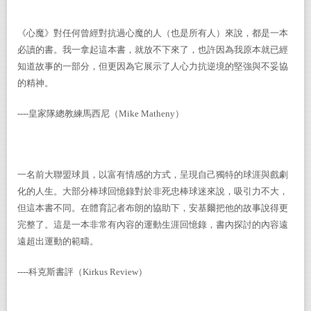
《心魔》對任何曾經對抗過心魔的人（也是所有人）來說，都是一本
必讀的書。我一拿起這本書，就放不下來了，也許因為我原本就已經
知道故事的一部分，但更因為它展示了人心力抗逆境的堅強與不妥協
的精神。
----
皇家隊總教練馬西尼（
Mike Matheny
）
一名前大聯盟球員，以富有情感的方式，呈現自己獨特的球涯與戲劇
化的人生。大部分棒球回憶錄對於非死忠棒球迷來說，吸引力不大，
但這本書不同。在體育記者布朗的協助下，安基爾把他的故事說得更
完整了。這是一本非常有內容的運動生涯回憶錄，書內探討的內容遠
遠超出運動的範疇。
----
科克斯書評（
Kirkus Review
）