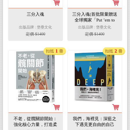
三分入魂
三分入魂(首批限量贈送
全球獨家「Put ’em to
sleep」書衣海報)
出版品牌 : 堡壘文化
出版品牌 : 堡壘文化
定價 $1400
定價 $1400
1
2
扣抵
冊
扣抵
冊
不老，從髖關節開始：
我們，海裡見：深藍之
強化核心力量，打造柔
下遇見更自由的自己