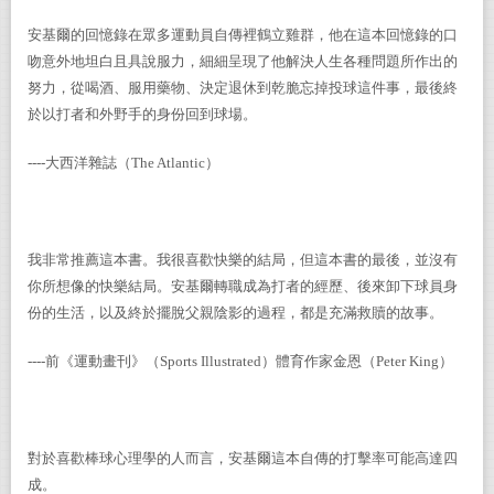
安基爾的回憶錄在眾多運動員自傳裡鶴立雞群，他在這本回憶錄的口
吻意外地坦白且具說服力，細細呈現了他解決人生各種問題所作出的
努力，從喝酒、服用藥物、決定退休到乾脆忘掉投球這件事，最後終
於以打者和外野手的身份回到球場。
----
大西洋雜誌（
The Atlantic
）
我非常推薦這本書。我很喜歡快樂的結局，但這本書的最後，並沒有
你所想像的快樂結局。安基爾轉職成為打者的經歷、後來卸下球員身
份的生活，以及終於擺脫父親陰影的過程，都是充滿救贖的故事。
----
前《運動畫刊》（
Sports Illustrated
）體育作家金恩（
Peter King
）
對於喜歡棒球心理學的人而言，安基爾這本自傳的打擊率可能高達四
成。