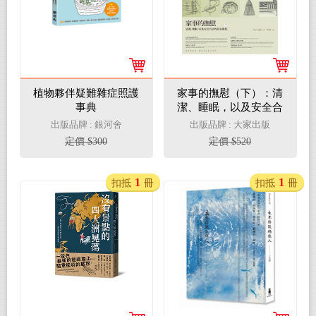
植物夥伴疑難雜症照護
家事的撫慰（下）：清
事典
潔、睡眠，以及安全合
宜的居家環境
出版品牌 : 銀河舍
出版品牌 : 大家出版
定價 $300
定價 $520
1
1
扣抵
冊
扣抵
冊