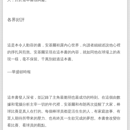
人，對於這本書感興趣。
各界好評
這是本令人動容的書，安基爾袒露內心世界，向讀者細細述說他心裡
的掙扎與煎熬。安基爾呈現在這本書的內容，就如同他在球場上的表
現一樣，毫不保留。千萬別錯過這本書。
----
華盛頓時報
這本書發人深省，並記錄了主角最脆弱也最成功的時刻。在這個由數
據和電腦分析主宰一切的年代裡，安基爾和布朗再次提醒了大家，棒
球比賽是真人在打的。每個棒球員都是活生生的人，有家庭故事、有
眾人期待所帶來的壓力、也有終其一生欲完成的夢想。本書會改變你
看比賽、看球員的觀點。