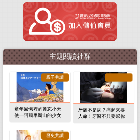
主題閱讀社群
親子共讀
童年回憶裡的難忘小天
牙痛不是病？痛起來要
使—阿爾卑斯山的少女
人命！牙醫不只要幫你
補蛀牙，還要觀察口腔
裡的整體環境
歷史共讀