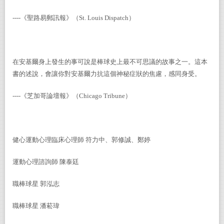
----
《聖路易郵訊報》（
St. Louis Dispatch
）
在安基爾身上發生的事可說是棒球史上最不可思議的故事之一。這本
書的述說，會讓你對安基爾力抗這個神秘症狀的焦慮，感同身受。
----
《芝加哥論壇報》（
Chicago Tribune
）
健心運動心理臨床心理師 符力中、郭修誠、鄭婷
運動心理諮詢師 陳泰廷
職棒球星 郭泓志
職棒球星 潘菘瑋