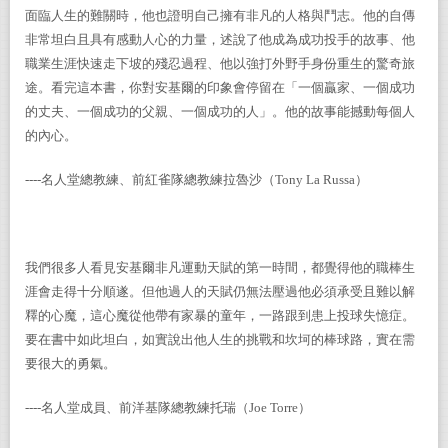
面臨人生的難關時，他也證明自己擁有非凡的人格與鬥志。他的自傳
非常坦白且具有感動人心的力量，述說了他成為成功投手的故事、他
職業生涯快速走下坡的殘忍過程、他以強打外野手身份重生的驚奇旅
途。看完這本書，你對安基爾的印象會停留在「一個贏家、一個成功
的丈夫、一個成功的父親、一個成功的人」。他的故事能撼動每個人
的內心。
----
名人堂總教練、前紅雀隊總教練拉魯沙（
Tony La Russa
）
我們很多人看見安基爾非凡運動天賦的第一時間，都覺得他的職棒生
涯會走得十分順遂。但他過人的天賦仍無法壓過他必須承受且難以解
釋的心魔，這心魔從他帶有家暴的童年，一路跟到患上投球失憶症。
要在書中如此坦白，如實說出他人生的挑戰和坎坷的棒球路，實在需
要很大的勇氣。
----
名人堂成員、前洋基隊總教練托瑞（
Joe Torre
）