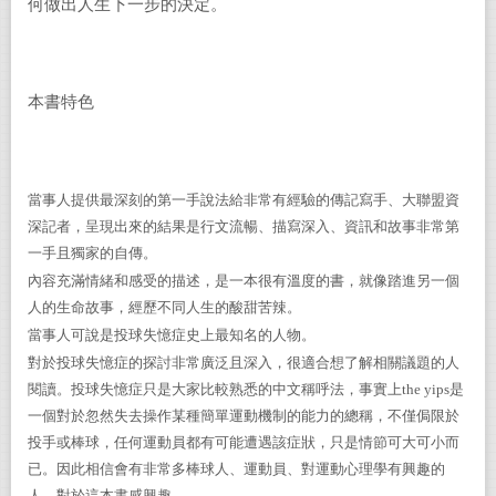
何做出人生下一步的決定。
本書特色
當事人提供最深刻的第一手說法給非常有經驗的傳記寫手、大聯盟資
深記者，呈現出來的結果是行文流暢、描寫深入、資訊和故事非常第
一手且獨家的自傳。
內容充滿情緒和感受的描述，是一本很有溫度的書，就像踏進另一個
人的生命故事，經歷不同人生的酸甜苦辣。
當事人可說是投球失憶症史上最知名的人物。
對於投球失憶症的探討非常廣泛且深入，很適合想了解相關議題的人
閱讀。投球失憶症只是大家比較熟悉的中文稱呼法，事實上the yips是
一個對於忽然失去操作某種簡單運動機制的能力的總稱，不僅侷限於
投手或棒球，任何運動員都有可能遭遇該症狀，只是情節可大可小而
已。因此相信會有非常多棒球人、運動員、對運動心理學有興趣的