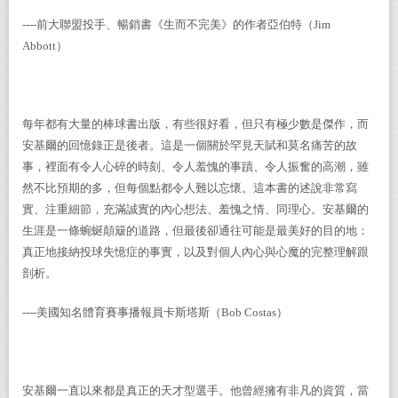
----
前大聯盟投手、暢銷書《生而不完美》的作者亞伯特（
Jim
Abbott
）
每年都有大量的棒球書出版，有些很好看，但只有極少數是傑作，而
安基爾的回憶錄正是後者。這是一個關於罕見天賦和莫名痛苦的故
事，裡面有令人心碎的時刻、令人羞愧的事蹟、令人振奮的高潮，雖
然不比預期的多，但每個點都令人難以忘懷。這本書的述說非常寫
實、注重細節，充滿誠實的內心想法、羞愧之情、同理心。安基爾的
生涯是一條蜿蜒顛簸的道路，但最後卻通往可能是最美好的目的地：
真正地接納投球失憶症的事實，以及對個人內心與心魔的完整理解跟
剖析。
----
美國知名體育賽事播報員卡斯塔斯（
Bob Costas
）
安基爾一直以來都是真正的天才型選手。他曾經擁有非凡的資質，當