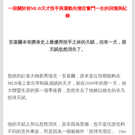
一段關於前
MLB
天才投手與運動失憶症奮鬥一生的回憶與紀
錄
安基爾本有躋身史上最優秀投手之林的天賦，但有一天，那
天賦忽然消失了。
曾經的紅雀大物新秀瑞克・安基爾，原本是位預期能夠在
MLB
場上拿出宰制級成績的天才，卻在
2000
年的那一天，他
大聯盟生涯的第一場季後賽，忽然失去了他賴以維生的非凡
投球天賦。
他的天賦之所以忽然消失，並非因為受傷，也不是任誰也料
不到的意外事故，而是因為一個被稱作「投球失憶症」（
the