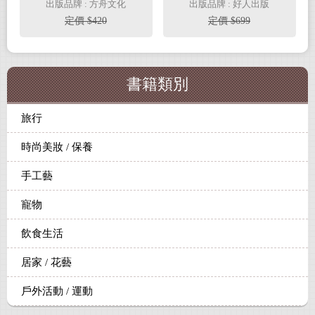
軟度、穩定度與靈活度
（自由潛水的怪奇物語
出版品牌 : 方舟文化
出版品牌 : 好人出版
× 水肺潛水的生活療
定價 $420
定價 $699
癒，共二冊）
書籍類別
旅行
時尚美妝 / 保養
手工藝
寵物
飲食生活
居家 / 花藝
戶外活動 / 運動