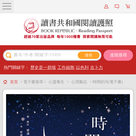
關於我們
近期新書
書籍搜尋
進階搜尋
主題閱讀
熱門關鍵字：
歷史是一群喵
工作細胞
以色列
吉卜力
出版專區
首頁
> 電子書搜尋 >
心靈養生
>
心理勵志
> 時間的河(電子書)
會員專屬
會員儲值方案