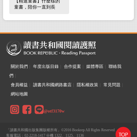
【精選童書】什麼樣的
童書，陪你一直到長
大！
關於我們
|
年度出版目錄
|
合作提案
|
媒體專區
|
聯絡我
們
|
會員權益
|
讀書共和國網路書店
|
隱私權政策
|
常見問題
|
網站地圖
@otf3170w
「讀書共和國出版集團版權所有」©2016 Bookrep All Rights Reserved.
客服電話：02-2218-1417 分機 1322、1125、1136