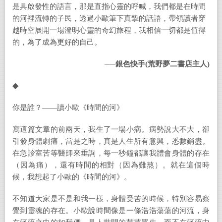
是具啟發性的語言，那是直指心靈的呼喊，我們都是在時間
的河裡流轉的子民，透過小歐筆下真摯的話語，帶領讀者穿
越時空展開一場澄明心靈的奇幻旅程，我相信一切都是值得
的，為了成為更好的自己。
──銀色快手(荒野夢二書店主人)
◆
你是誰？
——
讀小歐《時間的河》
寫這篇文章的前兩天，我生了一場小病。病勢說大不大，卻
引發身體劇痛，當是之時，真是人生所有意興，悉數銷盡。
在急診室苦等醫師來垂詢，每一秒鐘都讓我體會身體的存在
（因為痛），還有時間的相對（因為難熬）。就在這個時
候，我想起了小歐的《時間的河》。
不知道大家是不是和我一樣，身體受苦的時候，特別容易察
覺到靈魂的存在。小歐說時間像是一條浩浩蕩蕩的河流，身