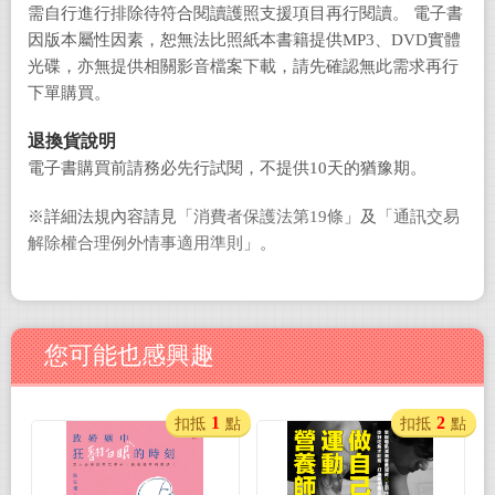
需自行進行排除待符合閱讀護照支援項目再行閱讀。 電子書
因版本屬性因素，恕無法比照紙本書籍提供MP3、DVD實體
光碟，亦無提供相關影音檔案下載，請先確認無此需求再行
下單購買。
退換貨說明
電子書購買前請務必先行試閱，不提供10天的猶豫期。
※詳細法規內容請見「
消費者保護法第19條
」及「
通訊交易
解除權合理例外情事適用準則
」。
您可能也感興趣
1
2
扣抵
點
扣抵
點