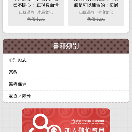
己不開心： 正視負面情
氣是可以練習的：拓展
緒，還原內在秩序的36
勇氣邊界，定義全新的
出版品牌 : 木馬文化
出版品牌 : 潮浪文化
則轉念對話(電子書)
自己，我從絲路重機之
售價 $231
售價 $231
旅學會的十三件事(電子
書)
書籍類別
心理勵志
宗教
醫療保健
家庭／兩性