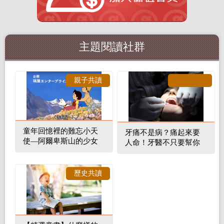
主題閱讀社群
親子共讀
童年回憶裡的難忘小天
牙痛不是病？痛起來要
使—阿爾卑斯山的少女
人命！牙醫不只要幫你
補蛀牙，還要觀察口腔
裡的整體環境
歷史共讀