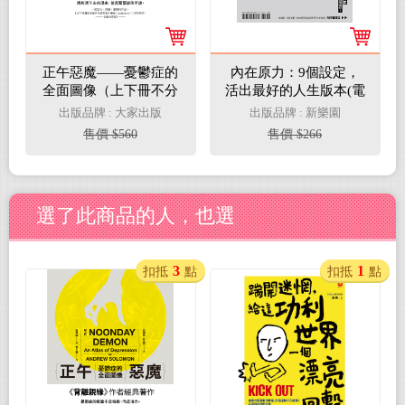
正午惡魔——憂鬱症的
內在原力：9個設定，
全面圖像（上下冊不分
活出最好的人生版本(電
售）(電子書)
子書)
出版品牌 : 大家出版
出版品牌 : 新樂園
售價 $560
售價 $266
選了此商品的人，也選
3
1
扣抵
點
扣抵
點