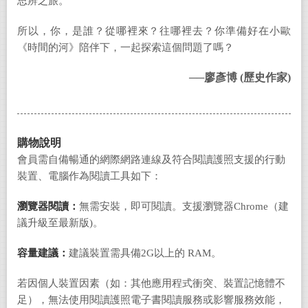
思辨之旅。
所以，你，是誰？從哪裡來？往哪裡去？你準備好在小歐
《時間的河》陪伴下，一起探索這個問題了嗎？
──廖彥博 (歷史作家)
購物說明
會員需自備暢通的網際網路連線及符合閱讀護照支援的行動
裝置、電腦作為閱讀工具如下：
瀏覽器閱讀：
無需安裝，即可閱讀。支援瀏覽器Chrome（建
議升級至最新版)。
容量建議：
建議裝置需具備2G以上的 RAM。
若因個人裝置因素（如：其他應用程式衝突、裝置記憶體不
足），無法使用閱讀護照電子書閱讀服務或影響服務效能，