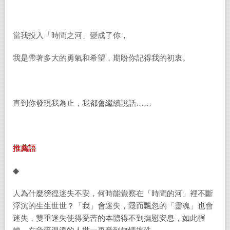
當我投入「時間之河」變成了你，
我是帶著多大的勇氣和希望，期盼你記得我的初衷。
直到你發現我為止，我都會繼續說話……
推薦語
◆
人為什麼徬徨迷失不安，何時能覺察在「時間的河」裡不斷
浮沉的生生世世？「我」會迷失，隱而飄忽的「靈魂」也會
迷失，雙重迷失使得受苦的本體得不到撫慰安息，如此輾