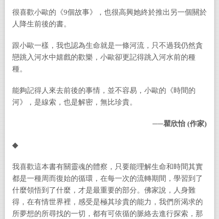
很喜歡小歐的《
9
個故事》，也很高興她終於推出另一個關於
人降生前後的書。
跟小歐一樣，我也認為生命就是一條河流，只不過我仍然貪
戀跳入河水中嬉戲的歡樂，小歐卻更記得跳入河水前的種
種。
能夠記得人來去前後的事情，並不容易，小歐的《時間的
河》，是線索，也是解密，無比珍貴。
──瞿欣怡 (作家)
◆
我喜歡這本書有關靈魂的體察，只要能理解生命和時間其實
都是一種周而復始的循環，在每一次的流轉期間，學習到了
什麼領悟到了什麼，才是最重要的部分。佛家說，人身難
得，在有情世界裡，感受是極其珍貴的能力，我們所渴求的
所夢想的所尋找的一切，都有可依循的脈絡去進行探索，那