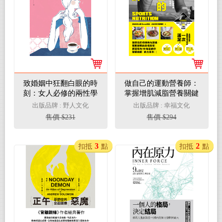
致婚姻中狂翻白眼的時
做自己的運動營養師：
刻：女人必修的兩性學
掌握增肌減脂營養關鍵
分，陳安儀犀利開課！
x主廚特製運動餐，吃
出版品牌 : 野人文化
出版品牌 : 幸福文化
(電子書)
好吃飽才能瘦，打造理
售價 $231
售價 $294
想體態不求人(電子書)
3
2
扣抵
點
扣抵
點