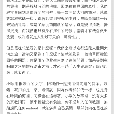
在河流之中的如我們，是人世間的芸芸眾生，而不在河流中
的靈魂，則是脫離時間的魂魄。因為種種原因的牽扯，我們
經常會回到這條時間的河裡，每一次開始大河的旅程，就像
改寫程式碼一樣，都會影響到靈魂的本質，無論是繼續一段
未完的追尋，或是了結從前開啟的篇章，還是變得清澈、變
得混濁。而我們也只有身在河中的時候，靈魂才有機會做出
改變，或許這就是人生最可貴的「可能性」。
但是靈魂想追尋的是什麼呢？我們之所以進行這段人世間大
河之旅，當初又是為了什麼呢？這就涉及到一個簡單而極難
回答的問題：你是誰？你此生何為？這個問題，如果等到在
時間之河的旅程結束之前，才來一趟「人生跑馬燈」回想起
來，就太遲了。
小歐用很淺白的文字，陪我們一起找這個問題的答案。沒
錯，我用的是「陪」這個詞，因為作者和我們一樣，也是身
在時間的河裡，同樣也在追尋著。小歐的故事裡，沒有太多
的宗教詞語，讀來輕鬆沒有負擔。你不必加入任何教團，無
須感恩任何
seafood
，就能夠和自己展開一場關於內在靈魂的