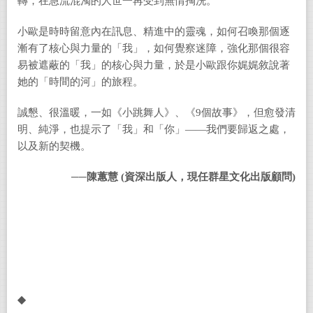
轉，在急流混濁的人世一再受到無情掏洗。
小歐是時時留意內在訊息、精進中的靈魂，如何召喚那個逐
漸有了核心與力量的「我」，如何覺察迷障，強化那個很容
易被遮蔽的「我」的核心與力量，於是小歐跟你娓娓敘說著
她的「時間的河」的旅程。
誠懇、很溫暖，一如《小跳舞人》、《
9
個故事》，但愈發清
明、純淨，也提示了「我」和「你」——我們要歸返之處，
以及新的契機。
──陳蕙慧 (資深出版人，現任群星文化出版顧問)
◆