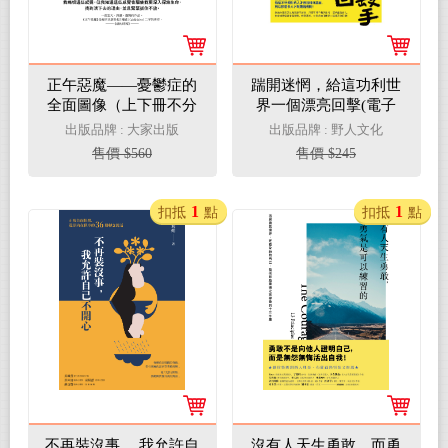
正午惡魔——憂鬱症的
踹開迷惘，給這功利世
全面圖像（上下冊不分
界一個漂亮回擊(電子
售）(電子書)
書)
出版品牌 : 大家出版
出版品牌 : 野人文化
售價 $560
售價 $245
1
1
扣抵
點
扣抵
點
不再裝沒事， 我允許自
沒有人天生勇敢，而勇