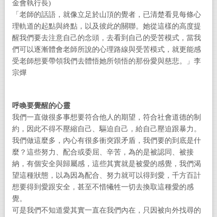
金會執行長)
「老師的話語，就像立足於山頂的覺者，已清楚看見每條心
理軌道的起點與終點，以及彼此的關聯。她從這樣的高度提
醒我們要去注意自己的念頭，去看到自己的受苦模式，當我
們可以逐漸體會老師所說的心理路線與受苦模式，就更能感
受老師想要帶領我們去體悟她所領悟的那份愛與慈悲。」李
宗燁
呼喚要覺醒的心靈
我們一直做很多事想要符合他人的期望，符合社會道德的制
約，因此不得不壓縮自己、驅迫自己，給自己壓迫跟暴力。
我們做這麼多，內心有很多衝突跟矛盾，我們要的到底是什
麼？這些努力、配合或委屈、辛苦，為的是被認同、被接
納，有個安全與歸屬感，這些其實就是被愛的感覺，我們渴
望這種狀態，以為因為配合、努力就可以得到愛，千方百計
想要得到愛跟安全，甚至不惜犧牲一切去換取這種愛的感
覺。
可是我們不知道愛其實一直在我們內在，只因被向外找尋的