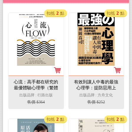
2
2
扣抵
點
扣抵
點
心流：高手都在研究的
有效到讓人中毒的最強
最優體驗心理學（繁體
心理學：提防惡用上
中文唯一全譯本）(電子
癮、小心中毒的45個心
出版品牌 : 行路出版
出版品牌 : 方舟文化
書)
理學絕技(電子書)
售價 $364
售價 $252
2
2
扣抵
點
扣抵
點