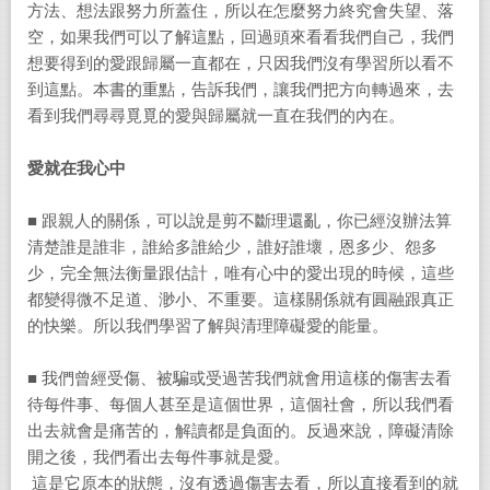
方法、想法跟努力所蓋住，所以在怎麼努力終究會失望、落
空，如果我們可以了解這點，回過頭來看看我們自己，我們
想要得到的愛跟歸屬一直都在，只因我們沒有學習所以看不
到這點。本書的重點，告訴我們，讓我們把方向轉過來，去
看到我們尋尋覓覓的愛與歸屬就一直在我們的內在。
愛就在我心中
■ 跟親人的關係，可以說是剪不斷理還亂，你已經沒辦法算
清楚誰是誰非，誰給多誰給少，誰好誰壞，恩多少、怨多
少，完全無法衡量跟估計，唯有心中的愛出現的時候，這些
都變得微不足道、渺小、不重要。這樣關係就有圓融跟真正
的快樂。所以我們學習了解與清理障礙愛的能量。
■ 我們曾經受傷、被騙或受過苦我們就會用這樣的傷害去看
待每件事、每個人甚至是這個世界，這個社會，所以我們看
出去就會是痛苦的，解讀都是負面的。反過來說，障礙清除
開之後，我們看出去每件事就是愛。
這是它原本的狀態，沒有透過傷害去看，所以直接看到的就