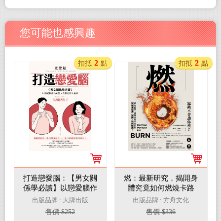
您可能也感興趣
2
2
扣抵
點
扣抵
點
打造戀愛腦：【男女關
燃：最新研究，揭開身
係學必讀】以戀愛腦作
體究竟如何燃燒卡路
為武器，當個愛情大贏
里、減肥、保持健康！
出版品牌 : 大牌出版
出版品牌 : 方舟文化
家(電子書)
(電子書)
售價 $252
售價 $336