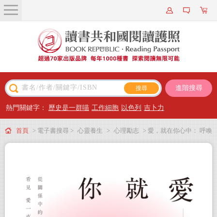
關於我們
近期新書
書籍搜尋
進階搜尋
主題閱讀
熱門關鍵字：
歷史是一群喵
工作細胞
以色列
吉卜力
出版專區
首頁
> 電子書搜尋 >
心靈養生
>
心理勵志
> 愛，就在你心中： 呼喚
會員專屬
要覺醒的心靈。從關係中的受苦，看見愛一直都在(電子書)
會員儲值方案