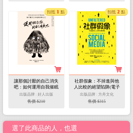
1
2
扣抵
點
扣抵
點
讓那個討厭的自己消失
社群假象：不掉進與他
吧：如何運用自我催眠
人比較的絕望陷阱(電子
改變自己(電子書)
書)
出版品牌 : 好人出版
出版品牌 : 方舟文化
售價 $210
售價 $315
選了此商品的人，也選