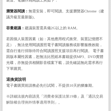
裝置、電腦作為閱讀工具如下：
瀏覽器閱讀：
無需安裝，即可閱讀。支援瀏覽器Chrome（建
議升級至最新版)。
容量建議：
建議裝置需具備2G以上的 RAM。
若因個人裝置因素（如：其他應用程式衝突、裝置記憶體不
足），無法使用閱讀護照電子書閱讀服務或影響服務效能，
需自行進行排除待符合閱讀護照支援項目再行閱讀。 電子書
因版本屬性因素，恕無法比照紙本書籍提供MP3、DVD實體
光碟，亦無提供相關影音檔案下載，請先確認無此需求再行
下單購買。
退換貨說明
電子書購買前請務必先行試閱，不提供10天的猶豫期。
※詳細法規內容請見「
消費者保護法第19條
」及「
通訊交易
解除權合理例外情事適用準則
」。