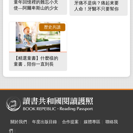
童年回憶裡的難忘小天
牙痛不是病？痛起來要
使—阿爾卑斯山的少女
人命！牙醫不只要幫你
補蛀牙，還要觀察口腔
裡的整體環境
歷史共讀
【精選童書】什麼樣的
童書，陪你一直到長
大！
關於我們
|
年度出版目錄
|
合作提案
|
媒體專區
|
聯絡我
們
|