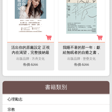
活出你的原廠設定 正視
我睡不著的那一年：獻
內在渴望，完整接納最
給無眠者的自癒之書，
初始的自己！（書附一
與你一起擁抱那份無形
出版品牌 : 方舟文化
出版品牌 : 堡壘文化
分鐘自我接納力小檢
的不安(電子書)
售價 $266
售價 $266
測）(電子書)
書籍類別
心理勵志
宗教