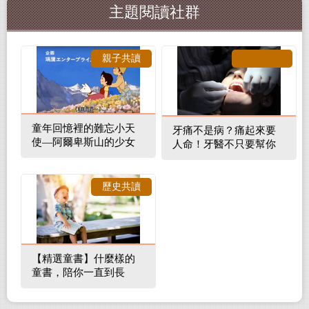
主題閱讀社群
親子共讀
童年回憶裡的難忘小天
牙痛不是病？痛起來要
使—阿爾卑斯山的少女
人命！牙醫不只要幫你
補蛀牙，還要觀察口腔
裡的整體環境
歷史共讀
【精選童書】什麼樣的
童書，陪你一直到長
大！