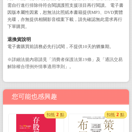
需自行進行排除待符合閱讀護照支援項目再行閱讀。 電子書
因版本屬性因素，恕無法比照紙本書籍提供MP3、DVD實體
光碟，亦無提供相關影音檔案下載，請先確認無此需求再行
下單購買。
退換貨說明
電子書購買前請務必先行試閱，不提供10天的猶豫期。
※詳細法規內容請見「
消費者保護法第19條
」及「
通訊交易
解除權合理例外情事適用準則
」。
您可能也感興趣
2
2
扣抵
點
扣抵
點