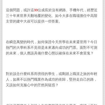
這個問題，或許這
33
位成長於沒有
網路、手機
年代
，
經歷近
三十年來世界天翻地覆的變化
、
如今大多在職場擔任中高階
主管的建中大叔可以提供一些答案。
在瞬息萬變的時代，如何保證今天所學在未來還管用？今日
熱門的大學科系不見得是未來邁向成功的門票。面對不可測
的未來，個人應該具備什麼
心態以
確保在未來
不會當鬼
？
對於該念什麼科系而徬徨的學生，或剛踏上職涯之旅的年輕
人，如果不以熱門職業作為成功的依歸，堅持走自己的路，
又該如何克服心中的茫然與疑惑？