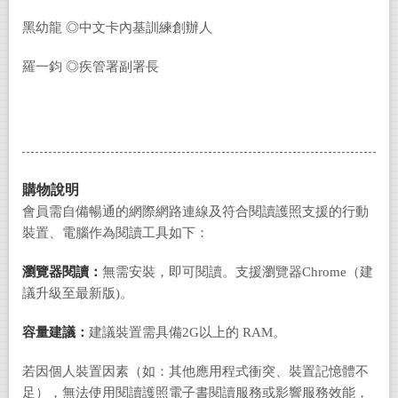
黑幼龍 ◎中文卡內基訓練創辦人
羅一鈞 ◎疾管署副署長
購物說明
會員需自備暢通的網際網路連線及符合閱讀護照支援的行動
裝置、電腦作為閱讀工具如下：
瀏覽器閱讀：
無需安裝，即可閱讀。支援瀏覽器Chrome（建
議升級至最新版)。
容量建議：
建議裝置需具備2G以上的 RAM。
若因個人裝置因素（如：其他應用程式衝突、裝置記憶體不
足），無法使用閱讀護照電子書閱讀服務或影響服務效能，