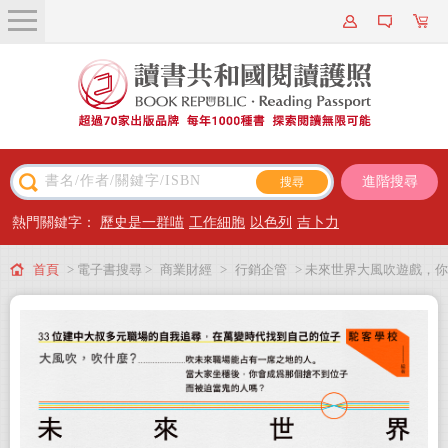
關於我們
近期新書
書籍搜尋
進階搜尋
主題閱讀
熱門關鍵字：
歷史是一群喵
工作細胞
以色列
吉卜力
出版專區
首頁
> 電子書搜尋 >
商業財經
>
行銷企管
> 未來世界大風吹遊戲，你
會員專屬
可以不當鬼：33位建中大叔多元職場的自我追尋，在萬變時代找到自己的位子
會員儲值方案
(電子書)