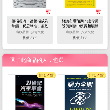
極端經濟：當極端成為
解讀市場預期：讓你從
常態，反思韌性、復甦
股價判讀中獲得超額報
與未來布局（電子書）
酬，霍華．馬克斯、
出版品牌 : 拾青文化
出版品牌 : 八旗文化
《致富心態》作者摩
售價 $392
售價 $336
根．豪瑟推薦必讀(電子
書)
選了此商品的人，也選
2
2
扣抵
點
扣抵
點