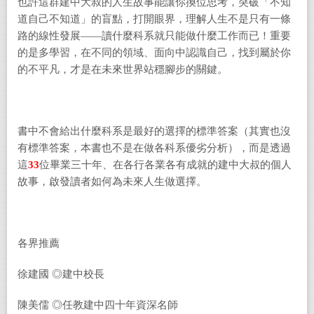
也許這群建中大叔的人生故事能讓你換位思考，突破
「不知
道自己不知道」
的盲點，打開
眼界，理解人生不是只有一條
路的線性發展
――
讀什麼科系就只能做什麼工作而已！重要
的是多學習，
在不同的領域、
面向中認識自己，找到屬於你
的不平凡，才是在未來世界站穩腳步的關鍵。
書中不會給出什麼科系是最好的選擇的標準答案（其實也沒
有標準答案，本書也不是在做各科系優劣分析），而是透過
這
33
位畢業三十年、在各行各業各有成就的建中大叔的個人
故事，啟發讀者如何為未來人生做選擇。
各界推薦
徐建國 ◎建中校長
陳美儒 ◎任教建中四十年資深名師