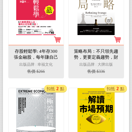
存股輕鬆學: 4年存300
策略布局：不只領先趨
張金融股，每年賺自己
勢，更要定義趨勢，財
的13%（超值加贈存股
星500大企業的決策必
出版品牌 : 幸福文化
出版品牌 : 大牌出版
SOP投資影音QRcode）
修課(電子書)
售價 $266
售價 $336
(電子書)
2
2
扣抵
點
扣抵
點