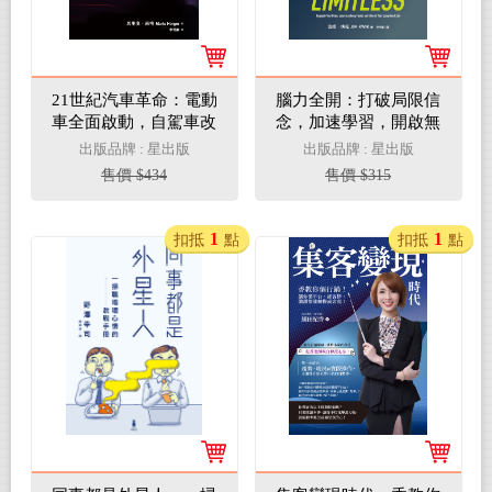
21世紀汽車革命：電動
腦力全開：打破局限信
車全面啟動，自駕車改
念，加速學習，開啟無
變世界(電子書)
限人生新境界(電子書)
出版品牌 : 星出版
出版品牌 : 星出版
售價 $434
售價 $315
1
1
扣抵
點
扣抵
點