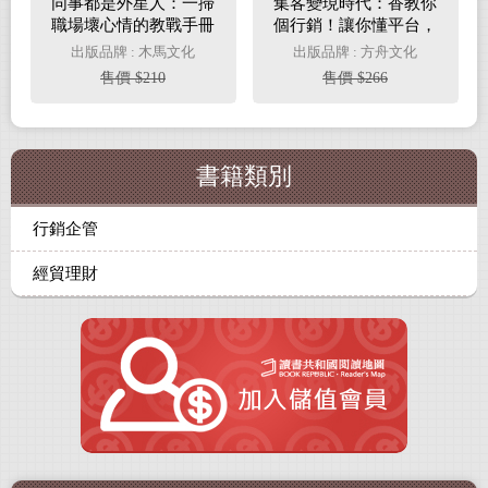
同事都是外星人：一掃
集客變現時代：香教你
職場壞心情的教戰手冊
個行銷！讓你懂平台，
(電子書)
抓客群，讚讚都能轉換
出版品牌 : 木馬文化
出版品牌 : 方舟文化
成金流！(電子書)
售價 $210
售價 $266
書籍類別
行銷企管
經貿理財