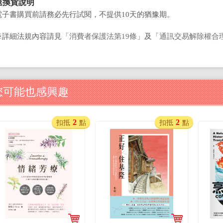
退換貨說明
電子書購買前請務必先行試閱，不提供10天的猶豫期。
※詳細法規內容請見「
消費者保護法第19條
」及「
通訊交易解除權合
您可能也感興趣
2
2
扣抵
點
扣抵
點