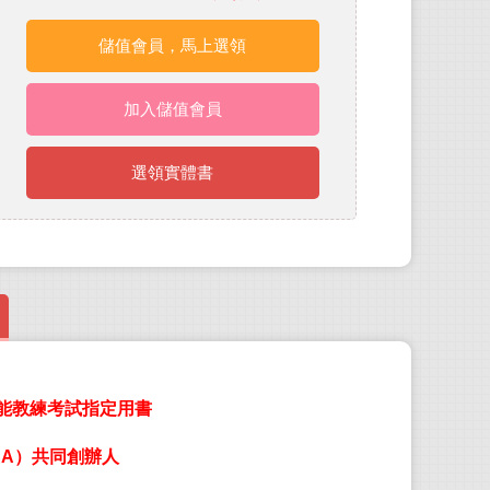
儲值會員，馬上選領
加入儲值會員
選領實體書
能教練考試指定用書
麥克
CA
）共同創辦人
東田