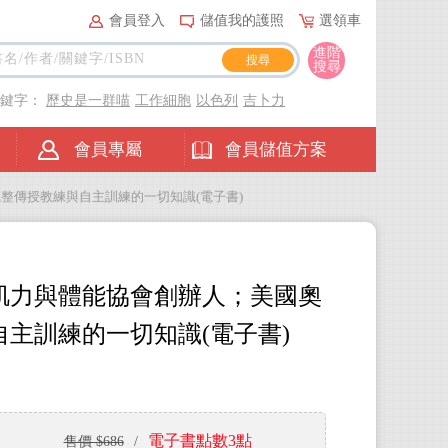
會員登入
儲值我的護照
選領車
進階
搜尋
關鍵字：
歷史是一群喵
工作細胞
以色列
吉卜力
會員專屬
會員儲值方案
整傳授教練與自主訓練的一切知識(電子書)
肌力與體能協會創辦人；美國奧
主訓練的一切知識(電子書)
電子書點數3點
售價 $686
/