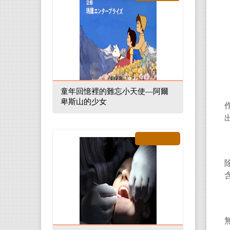
童年回憶裡的難忘小天使—阿爾
卑斯山的少女