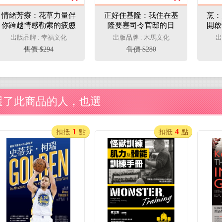
情緒芳療：花草力量伴
正好住基隆：我住在基
烹：
你跨越情感勒索的疲憊
隆要塞司令官邸的日
開啟
痛楚，正視早該斷捨離
子，還有心愛的城市散
出版品牌 : 幸福文化
出版品牌 : 木馬文化
出
的情緒振盪！(電子書)
步時光(電子書)
售價 $294
售價 $280
選了此商品的人，也選
1
4
扣抵
點
扣抵
點