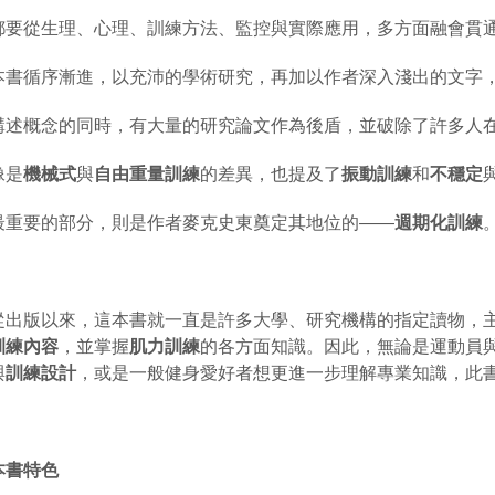
都要從生理、心理、訓練方法、監控與實際應用，多方面融會貫
本書循序漸進，以充沛的學術研究，再加以作者深入淺出的文字
講述概念的同時，有大量的研究論文作為後盾，並破除了許多人
像是
機械式
與
自由重量訓練
的差異，也提及了
振動訓練
和
不穩定
最重要的部分，則是作者麥克史東奠定其地位的
——
週期化訓練
從出版以來，這本書就一直是許多大學、研究機構的指定讀物，
訓練內容
，並掌握
肌力訓練
的各方面知識。因此，無論是運動員
與
訓練設計
，或是一般健身愛好者想更進一步理解專業知識，此
本書特色