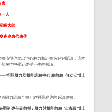
首席
在此
Edit
第一人
其研
堂級大師
及肌
麥克史東代表作
他是
獎。
麼書值得你拿出恆心毅力和計畫來好好閱讀，這本
，都會從中學到改變一生的知識。」
梅格
——
怪獸肌力及體能訓練中心
總教練
何立安博士
現任
東田
徑教
史東阻力訓練全書》絕對是經典的必讀專書。」
國協
技學院
專任副教授
/
肌力與體能教練
江杰穎
博士
她是