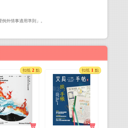
理例外情事適用準則
」。
2
1
扣抵
點
扣抵
點