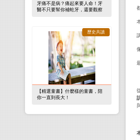
牙痛不是病？痛起來要人命！牙
醫不只要幫你補蛀牙，還要觀察
口腔裡的整體環境
歷史共讀
【精選童書】什麼樣的童書，陪
你一直到長大！