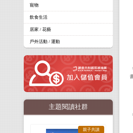
寵物
飲食生活
居家 / 花藝
戶外活動 / 運動
主題閱讀社群
親子共讀