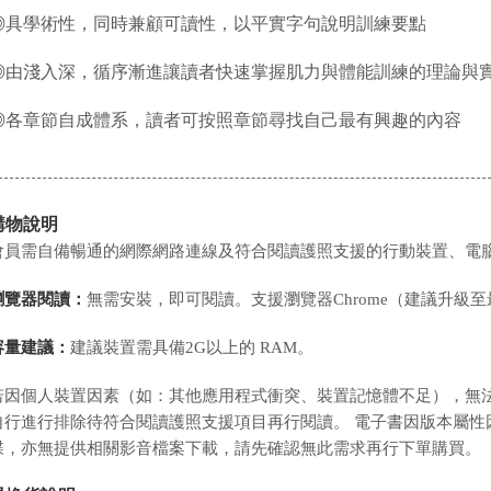
◎
具學術性，同時兼顧可讀性，以平實字句說明訓練要點
◎
由淺入深，循序漸進讓讀者快速掌握肌力與體能訓練的理論與
◎
各章節自成體系，讀者可按照章節尋找自己最有興趣的內容
購物說明
會員需自備暢通的網際網路連線及符合閱讀護照支援的行動裝置、電
瀏覽器閱讀：
無需安裝，即可閱讀。支援瀏覽器Chrome（建議升級至
容量建議：
建議裝置需具備2G以上的 RAM。
若因個人裝置因素（如：其他應用程式衝突、裝置記憶體不足），無
自行進行排除待符合閱讀護照支援項目再行閱讀。 電子書因版本屬性因
碟，亦無提供相關影音檔案下載，請先確認無此需求再行下單購買。