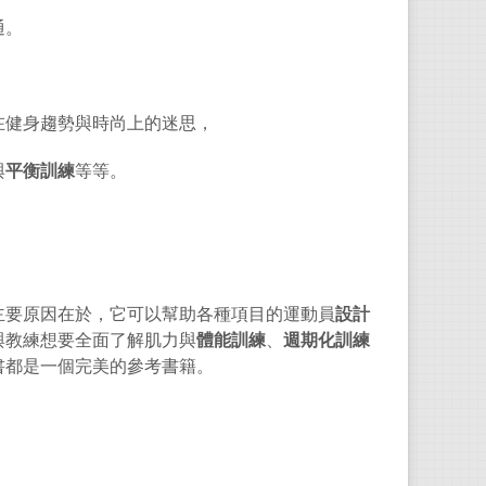
通。
，
在健身趨勢與時尚上的迷思，
與
平衡訓練
等等。
。
主要原因在於，它可以幫助各種項目的運動員
設計
與教練想要全面了解肌力與
體能訓練
、
週期化訓練
書都是一個完美的參考書籍。