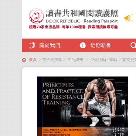
關於我們
近期新書
首頁
> 電子書搜尋 >
生活娛樂
>
戶外活動 / 運動
> 麥克