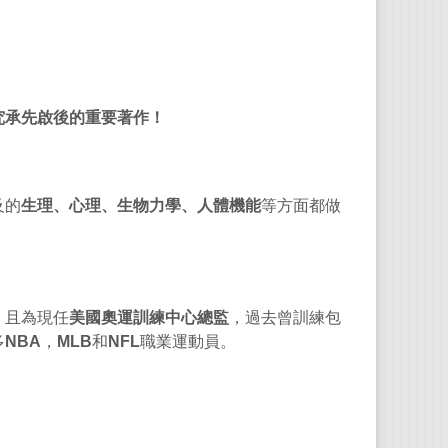
任過
為歐
員。
帝夫
殘障
究承先啟後的重要著作！
威廉
及的
生理、心理、生物力學、人體機能
等方面都做
美國
Train
錦標
，且為現任
美國奧運訓練中心總監
，過去曾訓練包
事，
多
NBA
，
MLB
和
NFL
職業運動員。