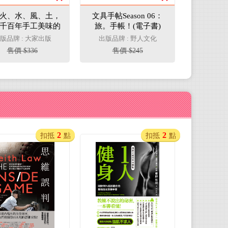
火、水、風、土，
文具手帖Season 06：
千百年手工美味的
旅。手帳！(電子書)
祕鑰(電子書)
版品牌 : 大家出版
出版品牌 : 野人文化
售價 $336
售價 $245
2
2
扣抵
點
扣抵
點