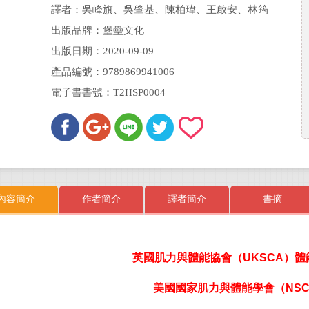
Meg Stone、威廉．A．山德斯 William A. Sands
譯者：吳峰旗、吳肇基、陳柏瑋、王啟安、林筠
出版品牌：堡壘文化
出版日期：2020-09-09
產品編號：9789869941006
電子書書號：T2HSP0004
內容簡介
作者簡介
譯者簡介
書摘
英國肌力與體能協會（
UKSCA
）體
美國國家肌力與體能學會（
NS