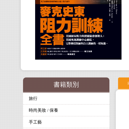
書籍類別
旅行
時尚美妝 / 保養
手工藝