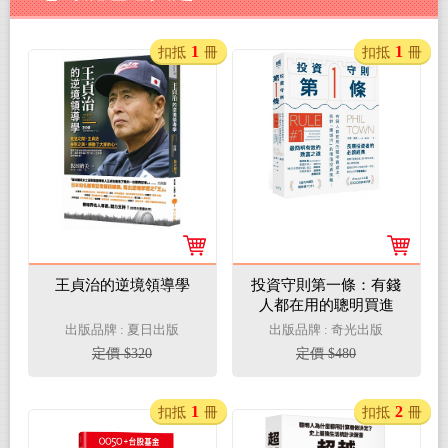
1
1
扣抵
冊
扣抵
冊
王貞治的逆境領導學
投資守則第一條：有錢
人都在用的聰明買進
法，找對「護城河」的
出版品牌 : 夏日出版
出版品牌 : 奇光出版
價值投資策略！
定價 $320
定價 $480
1
2
扣抵
冊
扣抵
冊