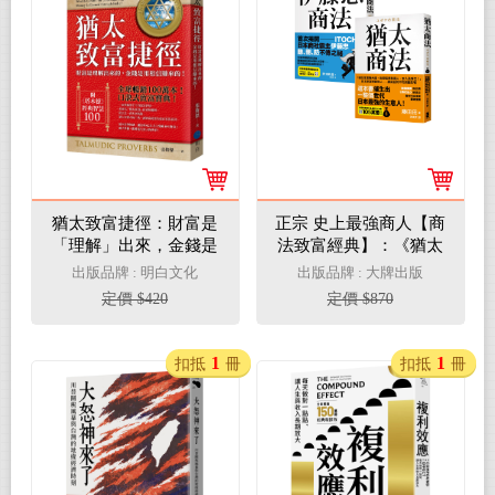
猶太致富捷徑：財富是
正宗 史上最強商人【商
「理解」出來，金錢是
法致富經典】：《猶太
用「相信」賺來的！
商法》＋《伊藤忠商
出版品牌 : 明白文化
出版品牌 : 大牌出版
【全球暢銷100萬本，
法》
定價 $420
定價 $870
口訣式致富聖經！】
（附贈《塔木德》經典
智慧100！）
1
1
扣抵
冊
扣抵
冊