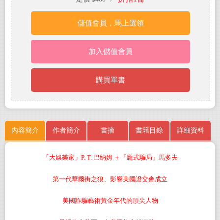
儲值會員，馬上選領
加入儲值會員
購買單書
內容簡介
作者簡介
書摘
書籍目錄
詳細資料
「大娛樂家」P. T. 巴納姆 ＋「龐式騙局」馬多夫
第一代華爾街之狼、影響美國證交會成立
美國詐騙藝術黃金年代的頂尖人物