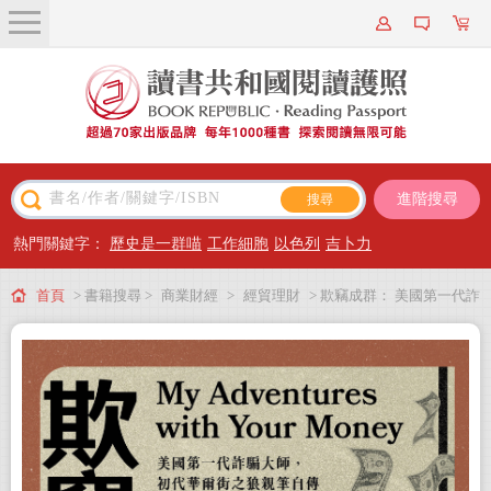
關於我們
近期新書
書籍搜尋
進階搜尋
主題閱讀
熱門關鍵字：
歷史是一群喵
工作細胞
以色列
吉卜力
出版專區
首頁
> 書籍搜尋 >
商業財經
>
經貿理財
> 欺竊成群： 美國第一代詐
會員專屬
騙大師，初代華爾街之狼親筆自傳
會員儲值方案