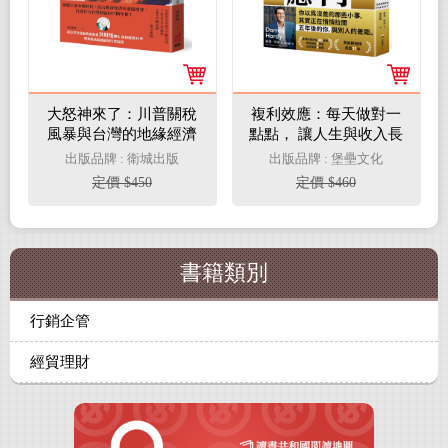
大怒神來了：川普關稅
複利效應：每天做對一
風暴與台灣的地緣經濟
點點， 讓人生與收入長
時刻
期放大【全球暢銷150
出版品牌 : 衛城出版
出版品牌 : 堡壘文化
萬冊・經典新修版】
定價 $450
定價 $460
書籍類別
行銷企管
經貿理財