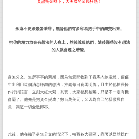
見證掏金熱下，大美國的金錢狂熱！
永遠不要跟蠢蛋爭辯，無論他們有多容易把手中的錢交出來。
把你的精力放在有想法的人身上，然後說服他們，隨後那些沒有想法
的人就會趨之若鶩。
身無分文、無所事事的萊斯，因為無意間收到了賽馬內線電報，便催
生出利用這個消息賺錢的想法，推銷每日賽馬明牌，且由於他擅長操
作行銷語言，立刻大紅大紫，其實，大家都想被騙，只是不一定有機
會罷了。他先是把資金變成了數百萬美元，又因為自己的驕傲與自
負，讓這一切全數歸零。
此後，他在幾乎身無分文的情況下，轉戰各大礦區，靠著以媒體操作