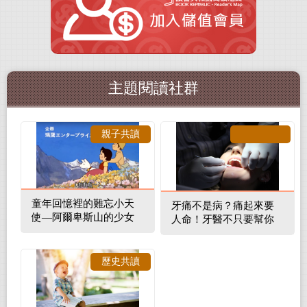
主題閱讀社群
親子共讀
童年回憶裡的難忘小天
牙痛不是病？痛起來要
使—阿爾卑斯山的少女
人命！牙醫不只要幫你
補蛀牙，還要觀察口腔
裡的整體環境
歷史共讀