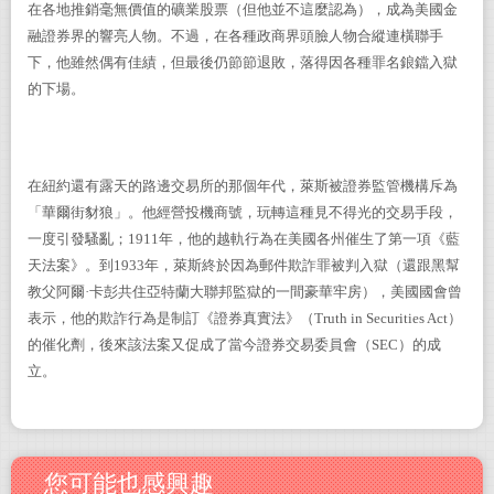
在各地推銷毫無價值的礦業股票（但他並不這麼認為），成為美國金
融證券界的響亮人物。不過，在各種政商界頭臉人物合縱連橫聯手
下，他雖然偶有佳績，但最後仍節節退敗，落得因各種罪名鋃鐺入獄
的下場。
在紐約還有露天的路邊交易所的那個年代，萊斯被證券監管機構斥為
「華爾街豺狼」。他經營投機商號，玩轉這種見不得光的交易手段，
一度引發騷亂；1911年，他的越軌行為在美國各州催生了第一項《藍
天法案》。到1933年，萊斯終於因為郵件欺詐罪被判入獄（還跟黑幫
教父阿爾·卡彭共住亞特蘭大聯邦監獄的一間豪華牢房），美國國會曾
表示，他的欺詐行為是制訂《證券真實法》（Truth in Securities Act）
的催化劑，後來該法案又促成了當今證券交易委員會（SEC）的成
立。
您可能也感興趣