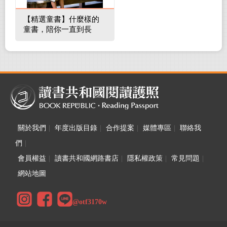
【精選童書】什麼樣的
童書，陪你一直到長
大！
關於我們
|
年度出版目錄
|
合作提案
|
媒體專區
|
聯絡我
們
|
會員權益
|
讀書共和國網路書店
|
隱私權政策
|
常見問題
|
網站地圖
@otf3170w