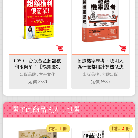
0050＋台股基金超額獲
超越機率思考：聰明人
利很簡單！【暢銷慶功
為什麼都用計算機做決
版】：「鈔錢部署」新
定？史上最強生活統計
出版品牌 : 方舟文化
出版品牌 : 大牌出版
概念，存股不如存台股
決策書
定價 $380
定價 $580
基金！
選了此商品的人，也選
1
2
扣抵
冊
扣抵
冊