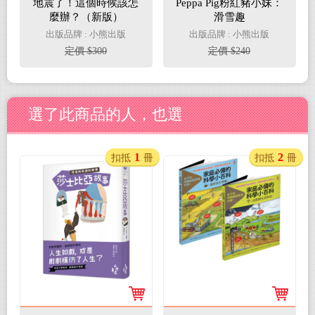
地震了！這個時候該怎
Peppa Pig粉紅豬小妹：
麼辦？（新版）
滑雪趣
出版品牌 : 小熊出版
出版品牌 : 小熊出版
定價 $300
定價 $240
選了此商品的人，也選
1
2
扣抵
冊
扣抵
冊