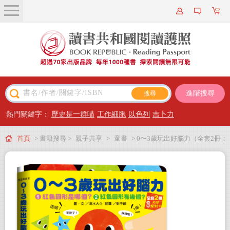
關於我們
近期新書
書籍搜尋
進階搜尋
主題閱讀
熱門關鍵字：
歷史是一群喵
工作細胞
以色列
吉卜力
出版專區
首頁
> 書籍搜尋 >
親子共享
>
童書
> 0〜3歲玩出好腦力（全套2冊：
會員專屬
1.紅色圓形是哪個？2.紅色圓形有幾個？&加贈「形狀配對卡」）
會員儲值方案