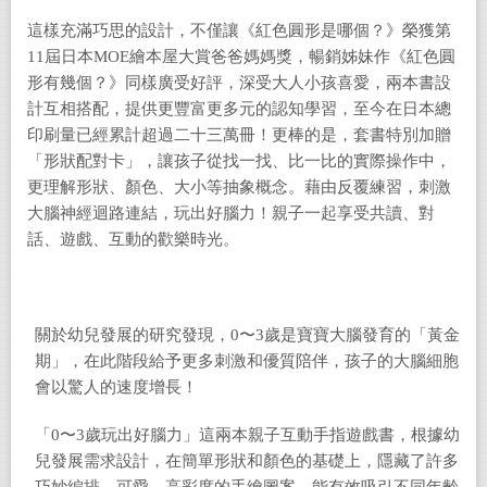
這樣充滿巧思的設計，不僅讓《紅色圓形是哪個？》榮獲第
11屆日本MOE繪本屋大賞爸爸媽媽獎，暢銷姊妹作《紅色圓
形有幾個？》同樣廣受好評，深受大人小孩喜愛，兩本書設
計互相搭配，提供更豐富更多元的認知學習，至今在日本總
印刷量已經累計超過二十三萬冊！更棒的是，套書特別加贈
「形狀配對卡」，讓孩子從找一找、比一比的實際操作中，
更理解形狀、顏色、大小等抽象概念。藉由反覆練習，刺激
大腦神經迴路連結，玩出好腦力！親子一起享受共讀、對
話、遊戲、互動的歡樂時光。
關於幼兒發展的研究發現，0〜3歲是寶寶大腦發育的「黃金
期」，在此階段給予更多刺激和優質陪伴，孩子的大腦細胞
會以驚人的速度增長！
「0〜3歲玩出好腦力」這兩本親子互動手指遊戲書，根據幼
兒發展需求設計，在簡單形狀和顏色的基礎上，隱藏了許多
巧妙編排，可愛、高彩度的手繪圖案，能有效吸引不同年齡