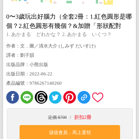
0〜3歲玩出好腦力（全套2冊：1.紅色圓形是哪
個？2.紅色圓形有幾個？&加贈「形狀配對
卡」）
1. あかまる どれかな？ 2. あかまる いくつ？
作者：文．圖／清水大介 (しみず だいすけ)
譯者：劉子韻
出版品牌：小熊出版
出版日期：2022-06-22
產品編號：9786267140260
折扣2冊
定價 $700
/
儲值會員，馬上選領