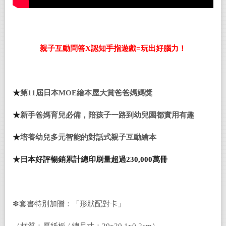
親子互動問答
X
認知手指遊戲
=
玩出好腦力！
★
第11屆日本MOE繪本屋大賞爸爸媽媽獎
★
新手爸媽育兒必備，陪孩子一路到幼兒園都實用有趣
★
培養幼兒多元智能的對話式親子互動繪本
★
日本好評暢銷累計總印刷量超過
230,000
萬冊
✽套書特別加贈：「形狀配對卡」
（材質：厚紙板 / 總尺寸：20x20.1x0.2cm）