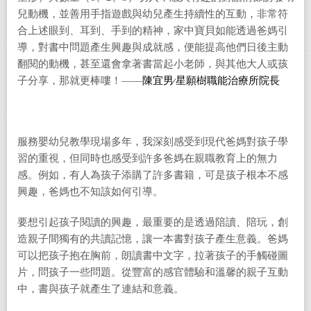
兒動機，並善用手指遊戲與幼兒產生持續性的互動，非常符
合上述眼到、耳到、手到的精神，家中寶貝如能透過爸媽引
導，對書中問題產生興趣與成就感，便能提高他們日後主動
翻閱的動機，甚至還會拿著書當起小老師，與其他大人或孩
子分享，那就更棒嘍！——
陳宜男
∕
星願樹職能治療所院長
服務嬰幼兒教學現場多年，我深刻感受到現代爸媽對孩子學
習的重視，但同時也感受到許多爸媽在親職教育上的無力
感。例如，有人為孩子添購了許多書籍，可是孩子根本不感
興趣，爸媽也不知該如何引導。
要想引起孩子閱讀的興趣，最重要的是透過陪讀、陪玩，創
造親子間獨有的共讀記憶，讓一本書對孩子產生意義。爸媽
可以把孩子抱在胸前，朗讀書中文字，拉著孩子的手觸碰圖
片，問孩子一些問題。從豐富的感官體驗和溫馨的親子互動
中，書與孩子就產生了連結和意義。