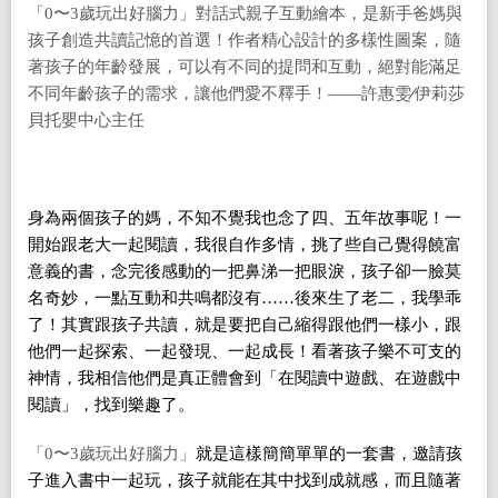
「0〜3歲玩出好腦力」對話式親子互動繪本，是新手爸媽與
孩子創造共讀記憶的首選！作者精心設計的多樣性圖案，隨
著孩子的年齡發展，可以有不同的提問和互動，絕對能滿足
不同年齡孩子的需求，讓他們愛不釋手！——許惠雯
∕
伊莉莎
貝托嬰中心主任
身為兩個孩子的媽，不知不覺我也念了四、五年故事呢！一
開始跟老大一起閱讀，我很自作多情，挑了些自己覺得饒富
意義的書，念完後感動的一把鼻涕一把眼淚，孩子卻一臉莫
名奇妙，一點互動和共鳴都沒有……後來生了老二，我學乖
了！其實跟孩子共讀，就是要把自己縮得跟他們一樣小，跟
他們一起探索、一起發現、一起成長！看著孩子樂不可支的
神情，我相信他們是真正體會到「在閱讀中遊戲、在遊戲中
閱讀」，找到樂趣了。
「0〜3歲玩出好腦力」
就是這樣簡簡單單的一套書，邀請孩
子進入書中一起玩，孩子就能在其中找到成就感，而且隨著