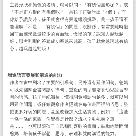
主要形狀和顏色的名稱，就可以問：「有幾個圓形呢？」或
「不是正方形的有幾個呢？」當孩子正確說出「4個！」而
你給予讚美時，孩子就會很有興趣繼續挑戰。萬一孩子還不
能理解「不是……有幾個」的問題，沒關係，有需要隨時翻
回前面圖形數量較少的頁面玩，慢慢的孩子認知力越玩越
好，思考判斷的答題成功率越來越高，孩子就會越玩越有信
心，越玩越起勁哦！
增進語言發展和溝通的能力
作者在書中列出了主要的引導句，另外還有延伸問句。爸媽
可以先翻閱全書閱讀引導句，重複的句型能培養幼兒語言學
習的語感。孩子年紀漸長，懂得詞彙和語句越多，就可以利
用延伸問題，或仔細觀察作者隱藏在每個畫面裡的巧思，發
掘更多好玩的問題，甚至改變加入生活實物，例如：「這些
一條一條的東西，你覺得是什麼？流水？毛毛蟲？還
是……」也可以讓孩子自己翻到喜歡的畫面，鼓勵他當問問
爸媽，培養孩子聯想、思考、表達和雙向溝通的能力。