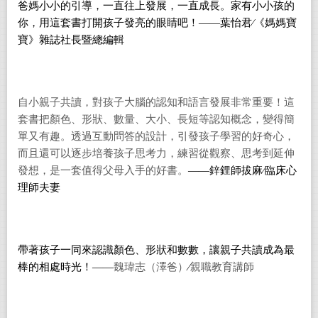
爸媽小小的引導，一直往上發展，一直成長。家有小小孩的
你，用這套書打開孩子發亮的眼睛吧！——葉怡君
∕
《媽媽寶
寶》雜誌社長暨總編輯
自小親子共讀，對孩子大腦的認知和語言發展非常重要！這
套書把顏色、形狀、數量、大小、長短等認知概念，變得簡
單又有趣。透過互動問答的設計，引發孩子學習的好奇心，
而且還可以逐步培養孩子思考力，練習從觀察、思考到延伸
發想，是一套值得父母入手的好書。
——
鋅鋰師拔麻
∕
臨床心
理師夫妻
帶著孩子一同來認識顏色、形狀和數數，讓親子共讀成為最
棒的相處時光！
——
魏瑋志（澤爸）
∕
親職教育講師