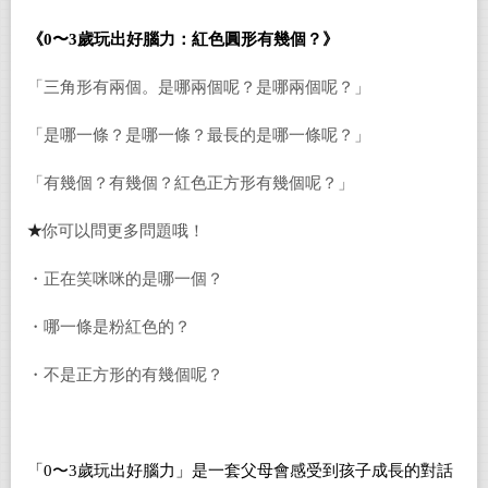
《0〜3歲玩出好腦力：紅色圓形有幾個？》
「三角形有兩個。是哪兩個呢？是哪兩個呢？」
「是哪一條？是哪一條？最長的是哪一條呢？」
「有幾個？有幾個？紅色正方形有幾個呢？」
★
你可以問更多問題哦！
・正在笑咪咪的是哪一個？
・哪一條是粉紅色的？
・不是正方形的有幾個呢？
「0〜3歲玩出好腦力」是一套父母會感受到孩子成長的對話