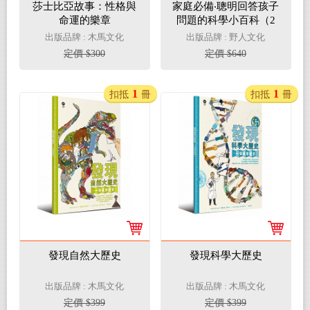
莎士比亞故事：性格與
家庭必備‧聰明回答孩子
命運的樂章
問題的科學小百科（2
冊套書）
出版品牌 : 木馬文化
出版品牌 : 野人文化
定價 $300
定價 $640
1
1
扣抵
冊
扣抵
冊
發現自然大歷史
發現科學大歷史
出版品牌 : 木馬文化
出版品牌 : 木馬文化
定價 $399
定價 $399