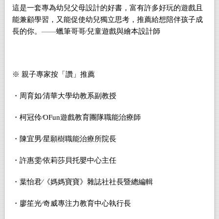
這是一套專為幼兒父母設計的好書，富有許多好玩的遊戲且
能兼顧學習，又能促使幼兒獨立思考，推薦給想陪伴孩子成
長的你。
——
蠟筆哥哥
∕
兒童遊戲與繪本設計師
※
親子專家按「讚」推薦
・周育如∕清華大學幼教系副教授
・柯冠伶∕
OFun
遊戲教育團隊職能治療師
・陳宜男∕星願樹職能治療所院長
・許惠雯∕依莉莎貝托嬰中心主任
・葉怡君∕《媽媽寶寶》雜誌社社長暨總編輯
・廖笙光∕奇威專注力教育中心執行長