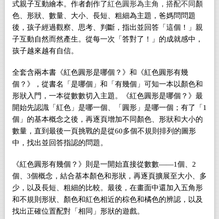
式親子互動繪本。作者創作了
紅色圓形為主角，搭配不同
顏
色、形狀、數量、大小、長短、粗細為主題，爸媽問問題
後，孩子經過觀察、思考、判斷，指出並回答「這個！」親
子互動自然而然產生。從每一次
「
答對了！
」的成就感中，
孩子越來越有自信。
全套含兩本書
《紅色圓形是哪個？》和《紅色圓形有幾
個？》，從書名「是哪個」和「有幾個」可知一本以顏色和
形狀入門，一本從數數切入主題。《紅色圓形是哪個？》最
開始先認識「紅色」是哪一個、「圓形」是哪一個；有了「1
個」的基本概念之後，再逐頁增加不同顏色、形狀和大小的
數量，直到最後一頁挑戰的是從60多個不規則排列的圖形
中，找出並回答指認的問題。
《紅色圓形有幾個？》則是一開始直接從數數——1個、2
個、3個概念，結合基本顏色和形狀，再逐頁擴展至大小、多
少，以及長短、粗細的比較。最後，在畫面中還加入五角形
和不規則形狀、顏色和紅色相近的棕色和橘色的辨認，以及
找出正確位置配對「相同」形狀的遊戲。