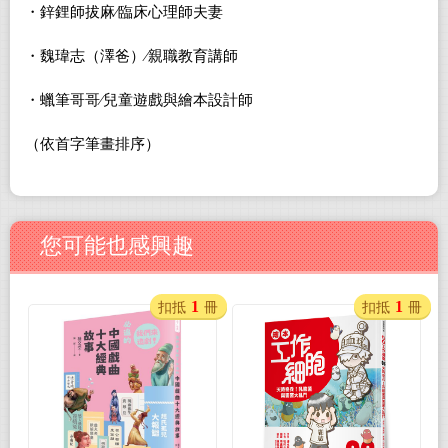
・鋅鋰師拔麻∕臨床心理師夫妻
・魏瑋志（澤爸）∕親職教育講師
・蠟筆哥哥∕兒童遊戲與繪本設計師
（依首字筆畫排序）
您可能也感興趣
1
1
扣抵
冊
扣抵
冊