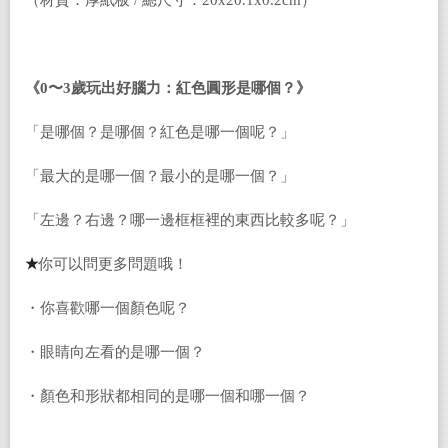
《0〜3歲玩出好腦力：紅色圓形是哪個？》
「是哪個？是哪個？紅色是哪一個呢？」
「最大的是哪一個？最小的是哪一個？」
「左邊？右邊？哪一邊框框裡的東西比較多呢？」
★
你可以問更多問題哦！
・你喜歡哪一個顏色呢？
・眼睛向左看的是哪一個？
・顏色和形狀都相同的是哪一個和哪一個？