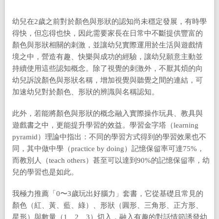
幼兒在2歲之前對於顏色與形狀的認知尚未穩定發展，有時學
得快，但忘得也快，因此需要家長在日常中不斷提供豐富的
顏色與形狀相關的刺激，並讓幼兒實際運用於生活與遊戲情
境之中，營造有趣、快樂與成功的經驗，讓幼兒願意主動並
持續使用這些認知概念。除了視覺的刺激外，不厭其煩的向
幼兒訴說顏色與形狀名稱，增加視覺與聽覺之間的連結，可
加速幼兒對於顏色、形狀的辨識與名稱認知。
此外，若能將顏色與形狀的概念融入實際操作玩具、教具與
遊戲書之中，更能提升學習的效益。學習金字塔（learning
pyramid）理論中指出：不同的學習方式得到的學習效果也不
同，其中做中學（practice by doing）記憶保留率可達75%，
而教別人（teach others）甚至可以達到90%的記憶保留率，幼
兒的學習也是如此
。
我極力推薦「0〜3歲玩出好腦力」套書，它從基礎且常見的
顏色（紅、黃、藍、綠）、形狀（圓形、三角形、正方形、
星形）與數量（1、2、3）切入，融入有趣的對話情節誘發幼