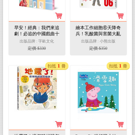
早安！經典：我們來追
繪本工作細胞⑥天降奇
劇！必追的中國戲曲十
兵！乳酸菌與害菌大亂
大經典故事
鬥
出版品牌 : 字畝文化
出版品牌 : 小熊出版
定價 $330
定價 $350
1
1
扣抵
冊
扣抵
冊