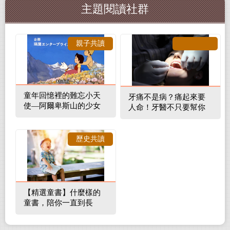
主題閱讀社群
親子共讀
童年回憶裡的難忘小天
牙痛不是病？痛起來要
使—阿爾卑斯山的少女
人命！牙醫不只要幫你
補蛀牙，還要觀察口腔
裡的整體環境
歷史共讀
【精選童書】什麼樣的
童書，陪你一直到長
大！