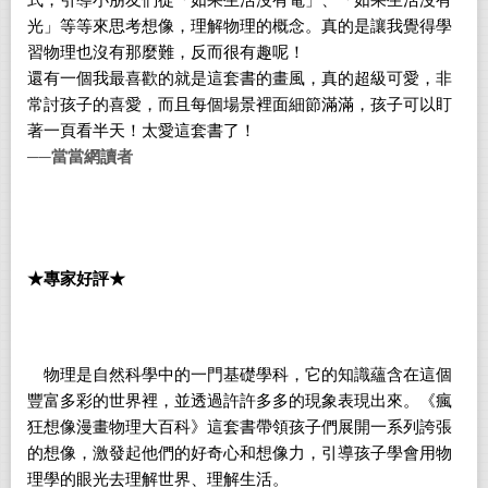
式，引導小朋友們從
「
如果生活沒有電
」
、
「
如果生活沒有
光
」
等等
來思考想像，理解物理的概念。真的是讓我覺得學
習物理也沒有那麼難，反而很有趣呢！
還有一個我最喜歡的就是這套書的畫風，真的超級可愛，非
常討孩子的喜愛，而且每個場景裡面細節滿滿，孩子可以盯
著一頁看半天！太愛這套書了！
──當當網讀者
★專家好評★
物理是自然科學中的一門基礎學科，它的知識蘊含在這個
豐富多彩的世界裡，並透過許許多多的現象表現出來。《瘋
狂想像漫畫物理大百科》這套書帶領孩子們展開一系列誇張
的想像，激發起他們的好奇心和想像力，引導孩子學會用物
理學的眼光去理解世界、理解生活。