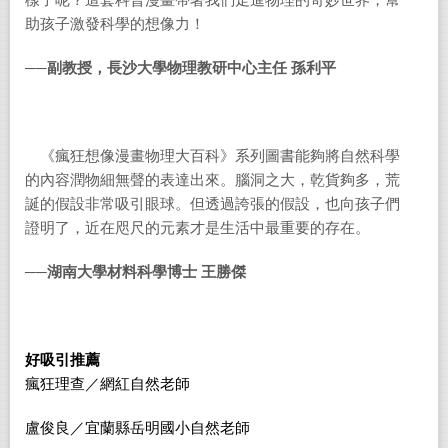
樣子呢？這套科普漫畫帶著我們走進物理的奇妙世界，幫
助孩子激發科學的想像力！
──
副教授，長沙大學物理教研中心主任
孫利平
《瘋狂想像漫畫物理大百科》系列圖書能夠將自然科學
的內容潤物細無聲的表達出來。腦洞之大，乾貨夠多，荒
誕的假設非常吸引眼球。但透過誇張的假設，也向孩子們
證明了，近在咫尺的元素才是生活中最重要的存在。
──
湖南大學材料科學博士
王勝傑
好吸引推薦
瘋狂理查／網紅自然老師
盧俊良／宜蘭縣岳明國小自然老師