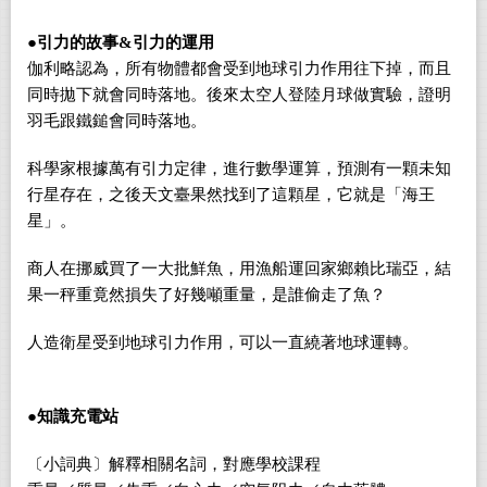
●引力的故事&引力的運用
伽利略認為，所有物體都會受到地球引力作用往下掉，而且
同時拋下就會同時落地。後來太空人登陸月球做實驗，證明
羽毛跟鐵鎚會同時落地。
科學家根據萬有引力定律，進行數學運算，預測有一顆未知
行星存在，之後天文臺果然找到了這顆星，它就是「海王
星」。
商人在挪威買了一大批鮮魚，用漁船運回家鄉賴比瑞亞，結
果一秤重竟然損失了好幾噸重量，是誰偷走了魚？
人造衛星受到地球引力作用，可以一直繞著地球運轉。
●
知識充電站
〔
小詞典
〕
解釋相關名詞，對應學校課程