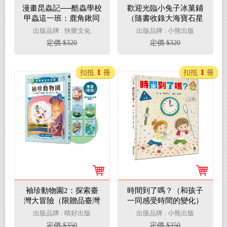
漫畫昆蟲記──酷蟲學校
歡迎光臨小兔子冰菓鋪
甲蟲這一班：鹿角鍬同
（隨書收錄大海寶石星
學遇到對手(隨書附贈一
星奶酪食譜＋小兔子著
出版品牌 : 快樂文化
出版品牌 : 小熊出版
對「酷蟲很有戲書
色卡）
定價 $320
定價 $320
籤」，分AB兩款隨機出
貨)
1
1
扣抵
冊
扣抵
冊
袖珍動物園2：探索臺
時間到了嗎？（和孩子
灣大冒險（限贈品臺灣
一同感受時間的變化）
地理大挑戰翻翻卡）
出版品牌 : 晴好出版
出版品牌 : 小熊出版
定價 $350
定價 $350