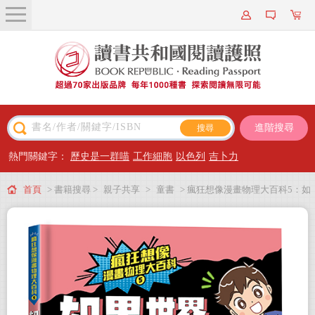
關於我們
近期新書
書籍搜尋
進階搜尋
主題閱讀
熱門關鍵字：
歷史是一群喵
工作細胞
以色列
吉卜力
出版專區
首頁
> 書籍搜尋 >
親子共享
>
童書
> 瘋狂想像漫畫物理大百科5：如
會員專屬
果世界沒有引力
會員儲值方案