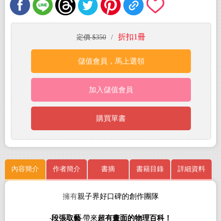
折扣1冊
定價 $350
/
儲值會員，馬上選領
加入儲值會員
購買單書
內容簡介
作者簡介
書摘
書籍目錄
詳細資料
擁有
親子界好口碑
的創作團隊
‧
段張取藝
‧帶
來
超有畫面的物理百科！