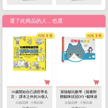
選了此商品的人，也選
1
1
扣抵
冊
扣抵
冊
10歲開始自己讀哲學名
探險貓玩數學（隨書附
言： 課本之外的26個人
贈貓咪頭冠DIY+貓咪迷
生思考題
宮遊戲卡下載）
出版品牌 : 小熊出版
出版品牌 : 小熊出版