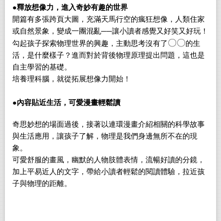
●
釋放想像力，進入奇妙有趣的世界
開篇有多張跨頁大圖，充滿天馬行空的瘋狂想像，人類住家
或自然景象，變成一團混亂──讓小讀者感覺又好笑又好玩！
〇〇
勾起孩子探索物理世界的興趣，
主動
思考沒有了
的生
活，是什麼樣子？
進而
對於背後物理原理提出問題，這也是
自主學習的基礎。
培養理科腦，就從拓展想像力開始！
●
內容貼近生活，可愛漫畫輕鬆讀
奇思妙想的場面過後，
接著以連環漫畫介紹相關的科學故事
與生活應用，讓孩子了解，物理
是我們身邊無所不在的現
象。
可愛舒服的畫風，幽默的人物肢體表情，流暢好讀的分鏡，
加上平易近人的文字，帶給小讀者輕鬆的閱讀體驗，
拉近孩
子與物理的距離。