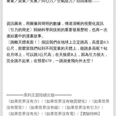
重量／質量／失重／向心力／空氣阻力／自由落體……
資訊圖表，用圖像與簡明的數據，傳達清晰的視覺化資訊
〔引力的簡史〕歸納科學與技術的重要發展歷程，也再一次
連結書中的漫畫故事。
〔跳離天體表面！〕假設我們在地球上立定跳高，高度是0.5
公尺，那麼當我們站到不同質量的天體上，能跳多高呢？站
在月球上，可以跳3公尺高；在天狼星B上，因為引力很大，
完全跳不起來；在彗星67P，一跳就會飛向外太空！
══════系列主題陸續出版══════
《如果世界沒有力》/《如果世界沒有物質變化》/《如果世界
沒有聲音》/《如果世界沒有磁》/《如果世界沒有引力》/
《如果世界沒有光》/《如果世界沒有電》/【實驗特輯】