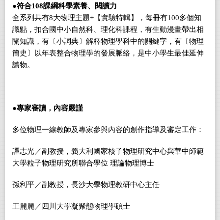
●
符合108課綱科學素養、閱讀力
全系列共有8大物理主題+
【實驗特輯】
，
每冊有1
00
多個知
識點，扣合國中小自然科、理化科課程，有生動漫畫帶出相
關知識，有〔小詞典〕解釋物理學科中的關鍵字，有〔物理
簡史〕以年表整合物理學的發展脈絡，是中小學生最佳延伸
讀物。
●
專家審讀，內容嚴謹
多位物理一線教師及專家參與內容的創作指導及審定工作：
譚志光／副教授，義大利國家核子物理研究中心與華中師範
大學粒子物理研究所聯合學位 理論物理博士
孫利平／副教授，長沙大學物理教研中心主任
王麗麗／四川大學凝聚態物理學碩士