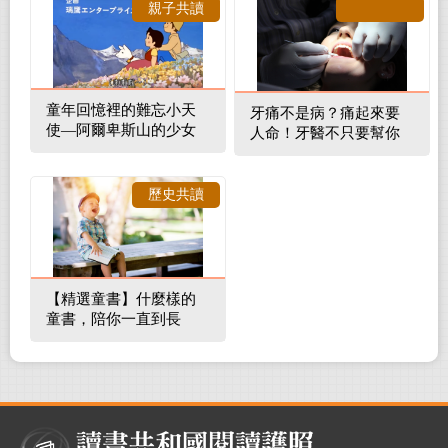
親子共讀
童年回憶裡的難忘小天
牙痛不是病？痛起來要
使—阿爾卑斯山的少女
人命！牙醫不只要幫你
補蛀牙，還要觀察口腔
裡的整體環境
歷史共讀
【精選童書】什麼樣的
童書，陪你一直到長
大！