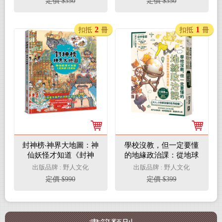
定價 $350
定價 $350
2
1
扣抵
冊
扣抵
冊
封神榜‧神界大地圖：神
學校沒教，但一定要懂
仙妖怪才知道《封神
的地緣政治課：從地球
榜》怎麼玩
儀開始的國際大局觀
出版品牌 : 野人文化
出版品牌 : 野人文化
定價 $990
定價 $399