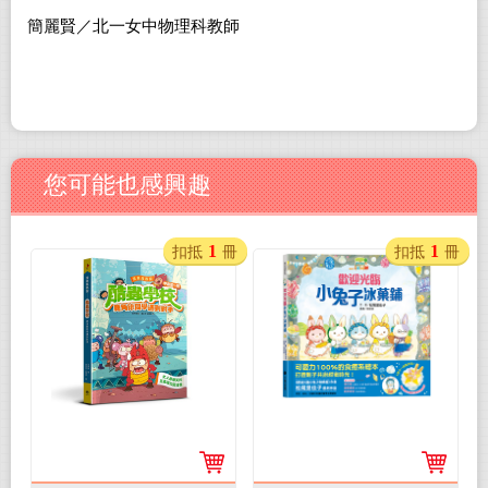
簡麗賢／北一女中物理科教師
您可能也感興趣
1
1
扣抵
冊
扣抵
冊