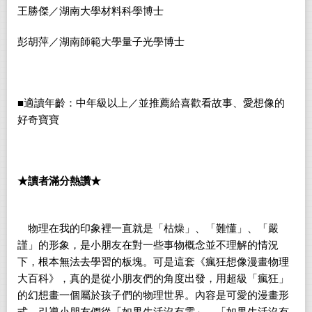
王勝傑／湖南大學材料科學博士
彭胡萍／湖南師範大學量子光學博士
■適讀年齡：中年級以上／並推薦給喜歡看故事、愛想像的
好奇寶寶
★讀者滿分熱讚★
物理在我的印象裡一直就是
「
枯燥
」、「
難懂
」、「
嚴
謹
」
的形象，是小朋友在對一些事物概念並不理解的情況
下
，
根本無法去學習的板塊。可是這套《瘋狂想像漫畫物理
大百科》，真的是從小朋友們的角度出發，用超級
「
瘋狂
」
的幻想畫一個屬於孩子們的物理世界。內容是可愛的漫畫形