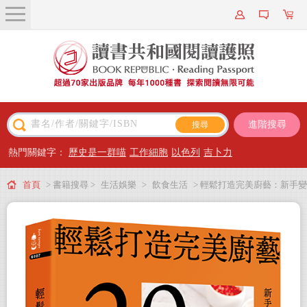
關於我們
近期新書
書籍搜尋
進階搜尋
主題閱讀
熱門關鍵字：
歷史是一群喵
工作細胞
以色列
吉卜力
出版專區
首頁
> 書籍搜尋 >
生活娛樂
>
飲食生活
> 輕鬆打造完美廚藝：新手變
會員專屬
大廚的20項關鍵技法&120道經典料理【三版】
會員儲值方案