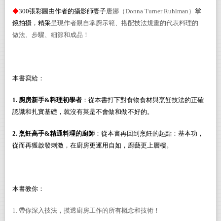
◆
300
張彩圖由作者的攝影師妻子
唐娜
（
Donna Turner Ruhlman
）
掌
鏡拍攝，精采
呈現作者親自掌廚示範、搭配技法規畫的代表料理的
做法、步驟、細節和成品！
本書寫給：
1.
廚房新手&料理初學者
：從本書打下對食物食材與烹飪技法的正確
認識和扎實基礎，就沒有菜是不會做和做不好的。
2.
烹飪高手&精通料理的廚師
：從本書再回到烹飪的起點：基本功，
從而再獲啟發刺激，在廚房更運用自如，廚藝更上層樓。
本書教你：
1.
帶你深入技法，摸透廚房工作的所有概念和技術！