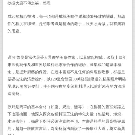
挖掘大廚不傳之祕，整理
成20項核心技法，每一項都是成就美味佳餚和臻於極致的關鍵。無論
你的程度在哪裡，是初學者還是精通的老手，只要照著做，就有無窮
的用處。
邁可‧魯曼是當代最受人景仰的美食作家，以其敏銳權威，汲取十餘年
來飲食寫作及和世界頂級料理專家合作的經驗，匯集成20篇基本概
念，是提升廚藝的保證。在這本書裡不見任何的料理偷吃步，卻盡是
基礎技法的清楚操作，以120道食譜及300張鉅細靡遺的精采照片明確
呈現20項烹飪要則，使不同程度的廚師和料理人以前所未有的方法增
進廚藝。
原只是簡單的基本食材（如蛋、奶油、鹽等），在魯曼的豐富知識之
下改頭換面，他深入探究各種料理工法的轉化力量（包括烤、燉燒、
水波煮等），揭露下廚時必須注意的事項。本書是料理的最高指導原
則，超越一般飲書書籍，為廚藝新法鋪設了一條康莊大道，奠立新典