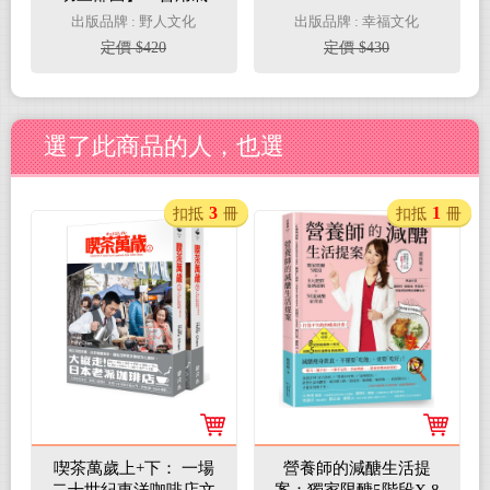
炸、烤箱各種鍋，瘦到
出版品牌 : 野人文化
出版品牌 : 幸福文化
大家嚇一跳
定價 $420
定價 $430
選了此商品的人，也選
3
1
扣抵
冊
扣抵
冊
喫茶萬歲上+下： 一場
營養師的減醣生活提