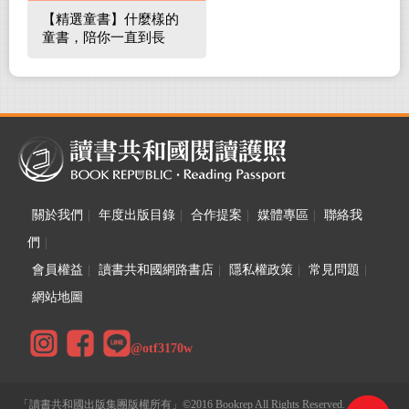
【精選童書】什麼樣的
童書，陪你一直到長
大！
關於我們
|
年度出版目錄
|
合作提案
|
媒體專區
|
聯絡我
們
|
會員權益
|
讀書共和國網路書店
|
隱私權政策
|
常見問題
|
網站地圖
@otf3170w
「讀書共和國出版集團版權所有」©2016 Bookrep All Rights Reserved.