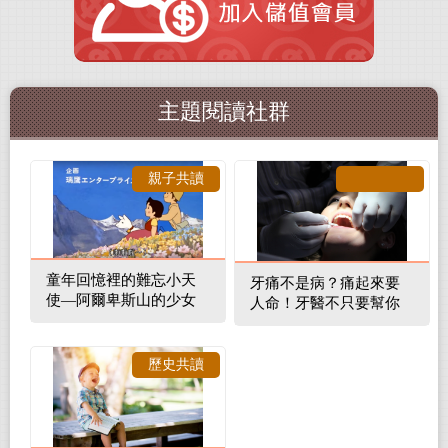
主題閱讀社群
親子共讀
童年回憶裡的難忘小天
牙痛不是病？痛起來要
使—阿爾卑斯山的少女
人命！牙醫不只要幫你
補蛀牙，還要觀察口腔
裡的整體環境
歷史共讀