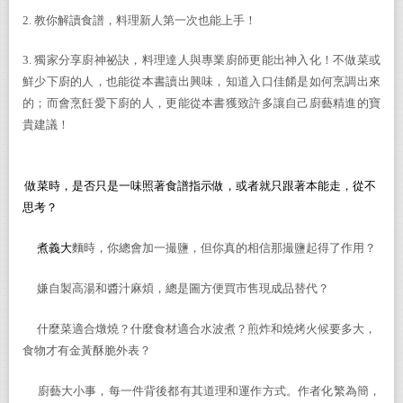
2.
教你解讀食譜，料理新人第一次也能上手！
3. 獨家分享廚神祕訣，料理達人與專業廚師更能出神入化！不做菜或
鮮少下廚的人，也能從本書讀出興味，知道入口佳餚是如何烹調出來
的；而會烹飪愛下廚的人，更能從本書獲致許多讓自己廚藝精進的寶
貴建議！
做菜時，是否只是一味照著食譜指示做，或者就只跟著本能走，從不
思考？
煮義大
麵時，你總會加一撮鹽，但你真的相信那撮鹽起得了作用？
嫌自製高湯和醬汁麻煩，總是圖方便買市售現成品替代？
什麼菜適合燉燒？什麼食材適合水波煮？煎炸和燒烤火候要多大，
食物才有金黃酥脆外表？
廚藝大小事，每一件背後都有其道理和運作方式。作者化繁為簡，