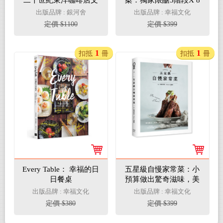
二十世紀東洋咖啡店文
案：獨家限醣5階段X 8
化的紀實壯遊。
大肥胖案例破解 X 50道
出版品牌 : 銀河舍
出版品牌 : 幸福文化
減醣家常菜，打造不失
定價 $1100
定價 $399
敗的瘦身計畫
1
1
扣抵
冊
扣抵
冊
Every Table： 幸福的日
五星級自慢家常菜：小
日餐桌
預算做出驚奇滋味，美
味配方+烹調一點訣+簡
出版品牌 : 幸福文化
出版品牌 : 幸福文化
單擺盤，自家料理華麗
定價 $380
定價 $399
升級！