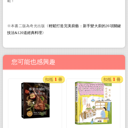
範！
※本書二版為奇光出版《
輕鬆打造完美廚藝：
新手變大廚的
20
項關鍵
技法
&
120
道經典料理
》
您可能也感興趣
1
1
扣抵
冊
扣抵
冊