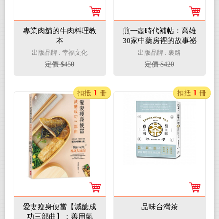
專業肉舖的牛肉料理教
煎一壺時代補帖：高雄
本
30家中藥房裡的故事祕
方
出版品牌 : 幸福文化
出版品牌 : 裏路
定價 $450
定價 $420
1
1
扣抵
冊
扣抵
冊
愛妻瘦身便當【減醣成
品味台灣茶
功三部曲】：善用氣