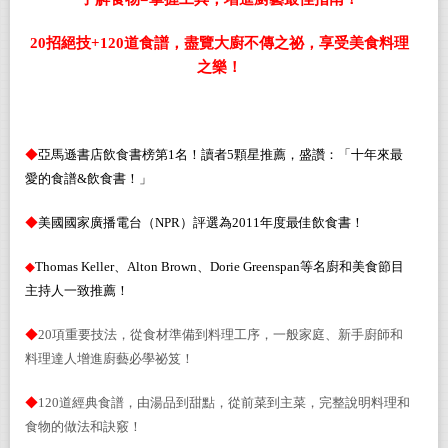
20
招絕技
+120
道食譜，盡覽大廚不傳之祕，享受美食料理
之樂！
◆
亞馬遜書店飲食書榜第
1
名！讀者
5
顆星推薦，盛讚：「十年來最
愛的食譜
&
飲食書！」
◆
美國國家廣播電台（
NPR
）評選為
2011
年度最佳飲食書！
◆
Thomas Keller
、
Alton Brown
、
Dorie Greenspan
等名廚和美食節目
主持人一致推薦！
◆
20
項重要技法，從食材準備到料理工序，一般家庭、新手廚師和
料理達人增進廚藝必學祕笈！
◆
120
道經典食譜，由湯品到甜點，從前菜到主菜，完整說明料理和
食物的做法和訣竅！